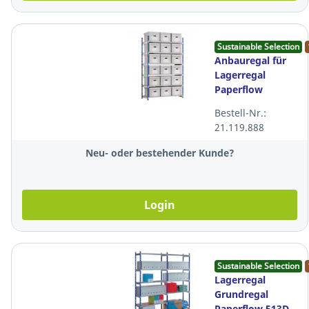
Sustainable Selection
Anbauregal für
Lagerregal
Paperflow
Rangeco,
Bestell-Nr.:
200x125x54 cm
21.119.888
(HxBxT), 6
Ebenen
Neu- oder bestehender Kunde?
Login
Sustainable Selection
Lagerregal
Grundregal
Paperflow 513D,