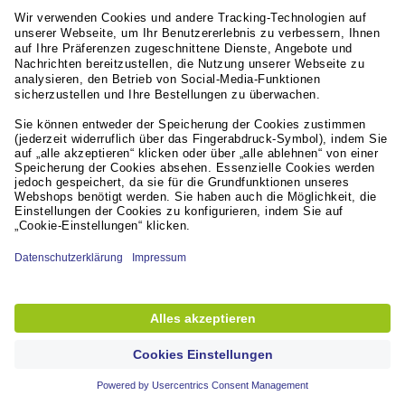
Ihre Vorteile
GRATIS LIEFERUNG
ab einem Bestellwert von CHF 50.-
Lieferung am nächsten Arbeitstag*
für Bestellungen vor 17:00 Uhr
RÜCKGABERECHT
innerhalb von 30 Tagen
Weiterführende Links
Servicequalität
Aktuelles / Presse
Unsere Partner
© Lyreco 2026