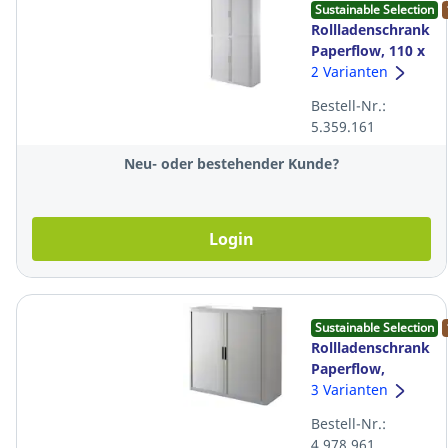
Sustainable Selection
Rollladenschrank
Paperflow, 110 x
41,5 x 204 cm
2 Varianten
(BxTxH),
Bestell-Nr.:
weiss/weiss
5.359.161
Neu- oder bestehender Kunde?
Login
Sustainable Selection
Rollladenschrank
Paperflow,
110x41,5x104 cm
3 Varianten
(BxTxH), grau
Bestell-Nr.:
4.978.961