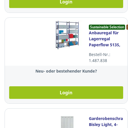
Login
Sustainable Selection
Anbauregal für
Lagerregal
Paperflow 513S,
100x35x200 cm
Bestell-Nr.:
(BxTxH)
1.487.838
Neu- oder bestehender Kunde?
Login
Garderobenschrank
Bisley Light, 4-