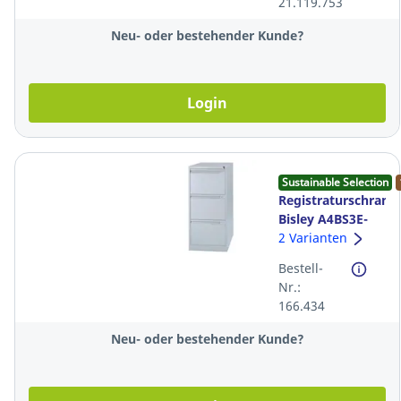
21.119.753
Stück
Neu- oder bestehender Kunde?
Login
Sustainable Selection
Registraturschrank
Bisley A4BS3E-
845, 1-bahnig,
2 Varianten
3xA4, lichtgrau
Bestell-
Nr.:
166.434
Neu- oder bestehender Kunde?