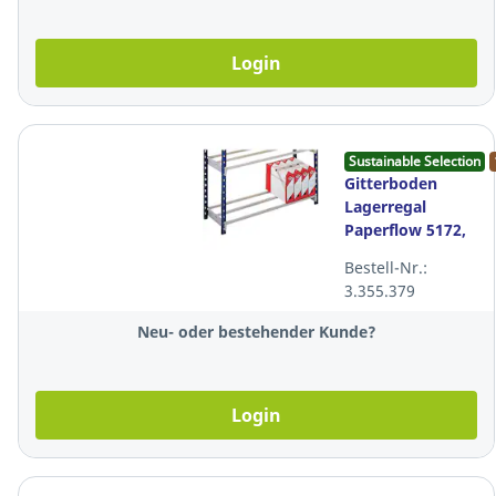
Login
Sustainable Selection
Gitterboden
Lagerregal
Paperflow 5172,
100x70x100 cm
Bestell-Nr.:
(BxTxH),
3.355.379
Packung à 2
Stück
Neu- oder bestehender Kunde?
Login