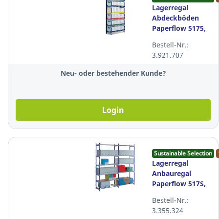
Lagerregal
Abdeckböden
Paperflow 5175,
100x70 cm (BxT),
Bestell-Nr.:
Packung à 5
3.921.707
Stück
Neu- oder bestehender Kunde?
Login
Sustainable Selection
Lagerregal
Anbauregal
Paperflow 517S,
100x70x200 cm
Bestell-Nr.:
(BxTxH)
3.355.324