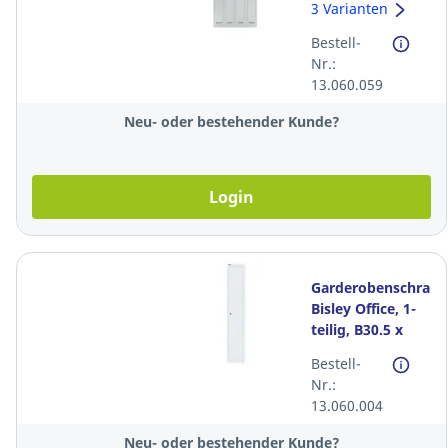
teilig, B120 x T50
3 Varianten
x H185 cm,
Bestell-
lichtgrau
Nr.:
13.060.059
Neu- oder bestehender Kunde?
Login
Garderobenschrank
Bisley Office, 1-
teilig, B30.5 x
T30.5 x H180.2
Bestell-
cm, lichtgrau
Nr.:
13.060.004
Neu- oder bestehender Kunde?