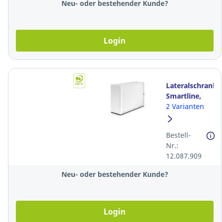
Neu- oder bestehender Kunde?
Login
Lateralschrank
Smartline,
120x40x81
2 Varianten
cm (BxTxH),
weiss
Bestell-
Nr.:
12.087.909
Neu- oder bestehender Kunde?
Login