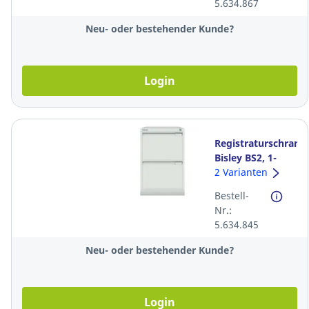
5.634.867
Neu- oder bestehender Kunde?
Login
Registraturschrank
Bisley BS2, 1-
bahnig, 2xA4,
2 Varianten
weiss
Bestell-
Nr.:
5.634.845
Neu- oder bestehender Kunde?
Login