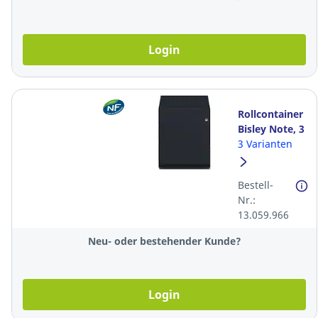
Login
Rollcontainer
Bisley Note, 3
Universalschubl
3 Varianten
Zentralverschlus
schwarz
Bestell-
Nr.:
13.059.966
Neu- oder bestehender Kunde?
Login