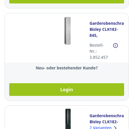
Garderobenschrank
Bisley CLK182-
845,
30,5x45,7x180,2
Bestell-
mm (BxTxH),
Nr.:
lichtgrau
3.852.457
Neu- oder bestehender Kunde?
Login
Garderobenschrank
Bisley CLK182-
833,
2 Varianten