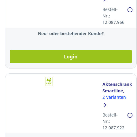
Bestell-
Nr.:
12.087.966
Neu- oder bestehender Kunde?
Login
Aktenschrank
Smartline,
80x40x153
2 Varianten
cm (BxTxH),
lichtgrau
Bestell-
Nr.:
12.087.922