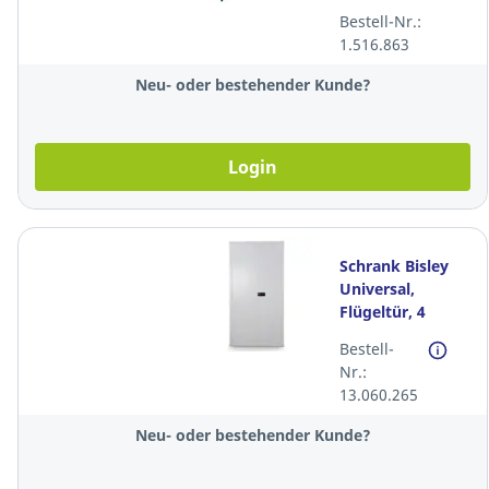
100x35 cm (BxT) ,
Bestell-Nr.:
Packung à 5
1.516.863
Stück
Neu- oder bestehender Kunde?
Login
Schrank Bisley
Universal,
Flügeltür, 4
Tablare, B91,4 x
Bestell-
T40 x H195
Nr.:
cm,weiss
13.060.265
Neu- oder bestehender Kunde?