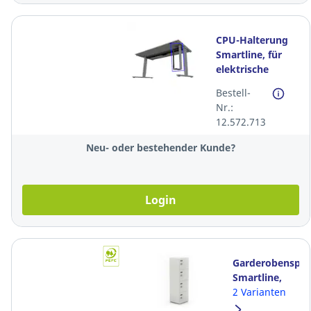
CPU-Halterung
Smartline, für
elektrische
Sitz-/Stehtische,
Bestell-
silbergrau
Nr.:
12.572.713
Neu- oder bestehender Kunde?
Login
Garderobenspin
Smartline,
60x40x170
2 Varianten
cm, weiss