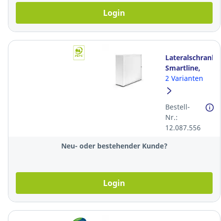
Login
Lateralschrank
Smartline,
120x40x113
2 Varianten
cm (BxTxH),
weiss
Bestell-
Nr.:
12.087.556
Neu- oder bestehender Kunde?
Login