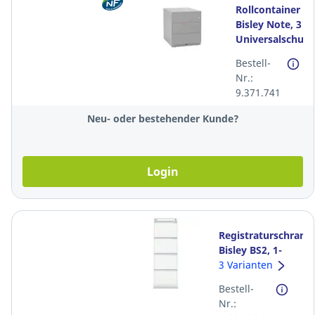
Rollcontainer
Bisley Note, 3
Universalschubl
Zentralverschlus
Bestell-
silver
Nr.:
9.371.741
Neu- oder bestehender Kunde?
Login
Registraturschrank
Bisley BS2, 1-
bahnig, 4xA4,
3 Varianten
weiss
Bestell-
Nr.: