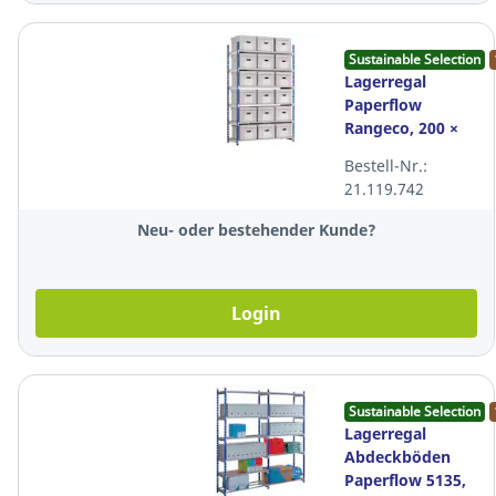
Sustainable Selection
Lagerregal
Paperflow
Rangeco, 200 ×
125 cm, 5
Bestell-Nr.:
Ebenen, Stahl,
21.119.742
grau
Neu- oder bestehender Kunde?
Login
Sustainable Selection
Lagerregal
Abdeckböden
Paperflow 5135,