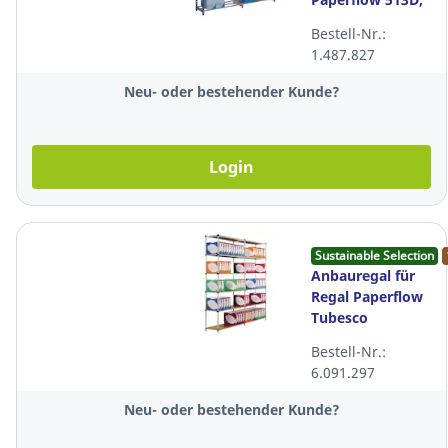
100x35x200 cm
Bestell-Nr.:
(BxTxH)
1.487.827
Neu- oder bestehender Kunde?
Login
Sustainable Selection
Anbauregal für
Regal Paperflow
Tubesco
602DF.02,
Bestell-Nr.:
100x34x200cm
6.091.297
(BxTxH)
Neu- oder bestehender Kunde?