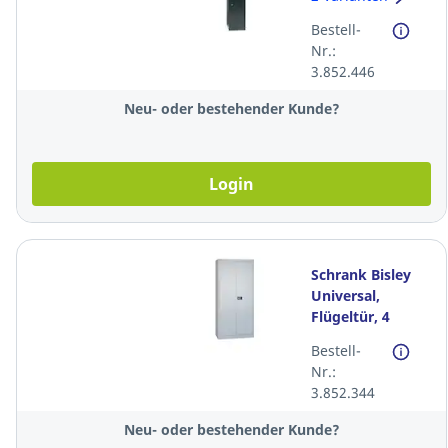
30,5x45,7x180,2
Bestell-
cm (BxTxH),
Nr.:
schwarz
3.852.446
Neu- oder bestehender Kunde?
Login
Schrank Bisley
Universal,
Flügeltür, 4
Böden,
Bestell-
91,4x40x195 cm
Nr.:
(BxTxH), grau
3.852.344
Neu- oder bestehender Kunde?