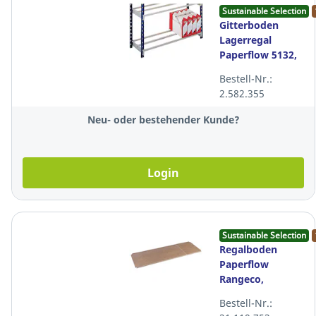
Sustainable Selection
Gitterboden
Lagerregal
Paperflow 5132,
100x35x100 cm
Bestell-Nr.:
(BxTxH),
2.582.355
Packung à 2
Stück
Neu- oder bestehender Kunde?
Login
Sustainable Selection
Regalboden
Paperflow
Rangeco,
125x54cm, Isorel,
Bestell-Nr.:
Packung à 6