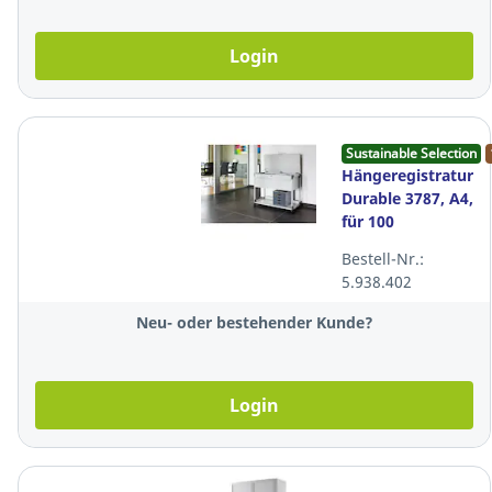
Login
Sustainable Selection
Hängeregistraturw
Durable 3787, A4,
für 100
Hängemappen,
Bestell-Nr.:
leer, grau
5.938.402
Neu- oder bestehender Kunde?
Login