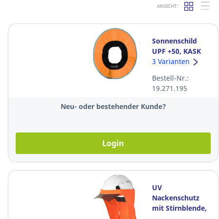
ANSICHT:
Sonnenschild
UPF +50, KASK
Superplasma,
3 Varianten
WAC00037-222,
Bestell-Nr.:
orange fluo
19.271.195
Neu- oder bestehender Kunde?
Login
UV
Nackenschutz
mit Stirnblende,
HELIOS I, orange