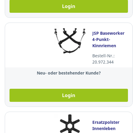
Login
JSP Baseworker
4-Punkt-
Kinnriemen
AHV220, für JSP
Bestell-Nr.:
Evolite Helme,
20.972.344
schwarz
Neu- oder bestehender Kunde?
Login
Ersatzpolster
Innenleben