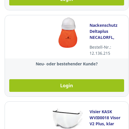
Nackenschutz
Deltaplus
NECALORFL,
orange
Bestell-Nr.:
12.136.215
Neu- oder bestehender Kunde?
Login
Visier KASK
WVI00018 Visor
V2 Plus, klar