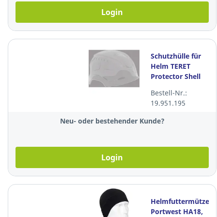
Login
Schutzhülle für
Helm TERET
Protector Shell
A-1954,
Bestell-Nr.:
transparent
19.951.195
Neu- oder bestehender Kunde?
Login
Helmfuttermütze
Portwest HA18,