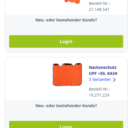
Bestell-Nr.:
21.148.547
Neu- oder bestehender Kunde?
Login
Nackenschutz
UPF +50, KASK
Superplasma,
3 Varianten
WAC00024-222,
Bestell-Nr.:
orange fluo
19.271.229
Neu- oder bestehender Kunde?
Login