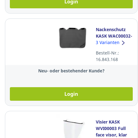
Login
Nackenschutz
KASK WAC00032-
209, anthrazit
3 Varianten
Bestell-Nr.:
16.843.168
Neu- oder bestehender Kunde?
Login
Visier KASK
WVI00003 Full
face visor, klar