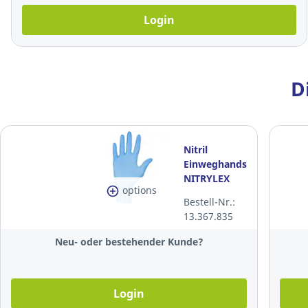
Login
D
Nitril
Einweghandschuhe
NITRYLEX
options
CLASSIC,
Bestell-Nr.:
Grösse M,
13.367.835
Packung à
100 Stk, blau
Neu- oder bestehender Kunde?
Login