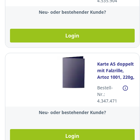
4.535.904
Stück
Neu- oder bestehender Kunde?
Login
Karte A5 doppelt
mit Falzrille,
Artoz 1001, 220g,
schwarz, Pack à
Bestell-
100 Stück
Nr.:
4.347.471
Neu- oder bestehender Kunde?
Login