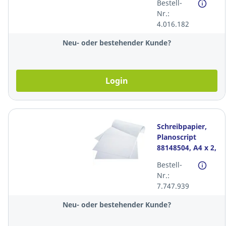
Bestell-
90g. Pack à 500
Nr.:
Blatt
4.016.182
Neu- oder bestehender Kunde?
Login
Schreibpapier,
Planoscript
88148504, A4 x 2,
4mm kariert,
Bestell-
FSC, 90g. Pack à
Nr.:
250
7.747.939
Neu- oder bestehender Kunde?