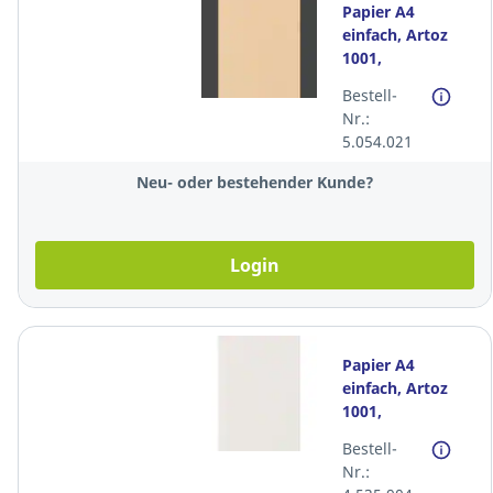
Papier A4
einfach, Artoz
1001,
210x297mm,
Bestell-
100g, baileys,
Nr.:
Packung à 100
5.054.021
Stück
Neu- oder bestehender Kunde?
Login
Papier A4
einfach, Artoz
1001,
210x297mm,
Bestell-
100g, invory,
Nr.:
Packung à 100