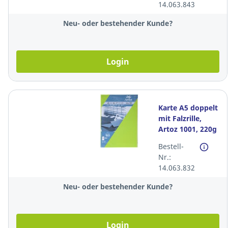
14.063.843
Neu- oder bestehender Kunde?
Login
Karte A5 doppelt
mit Falzrille,
Artoz 1001, 220g
birkengrün, 12
Bestell-
Pack à 5 Stück
Nr.:
14.063.832
Neu- oder bestehender Kunde?
Login