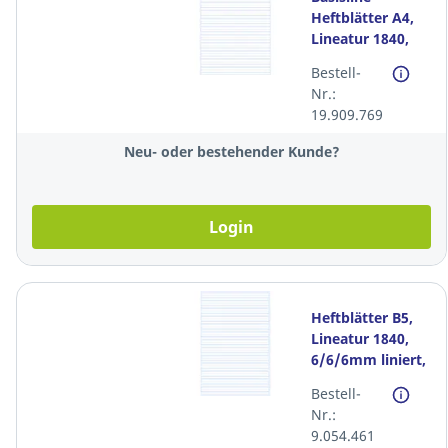
Heftblätter A4,
Lineatur 1840,
6/6/6mm liniert,
Bestell-
90g, Pack à 500
Nr.:
Blatt
19.909.769
Neu- oder bestehender Kunde?
Login
Heftblätter B5,
Lineatur 1840,
6/6/6mm liniert,
ungelocht, Pack
Bestell-
à 500 Stück
Nr.:
9.054.461