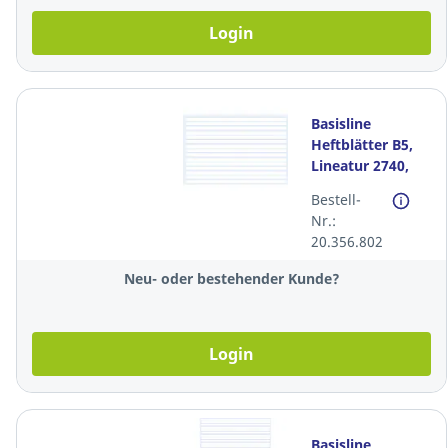
Login
Basisline
Heftblätter B5,
Lineatur 2740,
9/9/9mm liniert,
Bestell-
90g, Pack à 500
Nr.:
Blatt
20.356.802
Neu- oder bestehender Kunde?
Login
Basisline