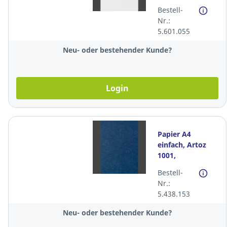
210x297mm,
Bestell-
100g,
Nr.:
blütenweiss,
5.601.055
Packung à 100
Stück
Neu- oder bestehender Kunde?
Login
Papier A4
einfach, Artoz
1001,
210x297mm,
Bestell-
100g, classic
Nr.:
blue,Packung à
5.438.153
100 Stück
Neu- oder bestehender Kunde?