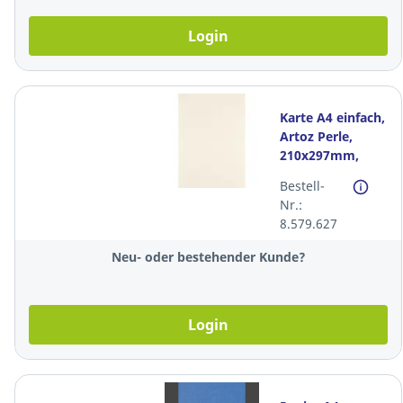
Login
Karte A4 einfach,
Artoz Perle,
210x297mm,
250g, ivory,
Bestell-
Packung à 100
Nr.:
Stück
8.579.627
Neu- oder bestehender Kunde?
Login