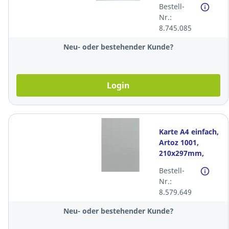
Bestell-
90g. Pack à 250
Nr.:
8.745.085
Neu- oder bestehender Kunde?
Login
Karte A4 einfach,
Artoz 1001,
210x297mm,
220g, graphit,
Bestell-
Packung à 100
Nr.:
Stück
8.579.649
Neu- oder bestehender Kunde?