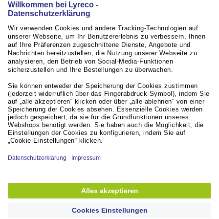
RÜCKGABERECHT
innerhalb von 30 Tagen
Weiterführende Links
Servicequalität
Aktuelles / Presse
Unsere Partner
© Lyreco 2026
Erklärung zur Barrierefreiheit
|
Nutzungsbedingungen
|
Datenschutzerklärung
|
Privacy Settings
|
Site Map