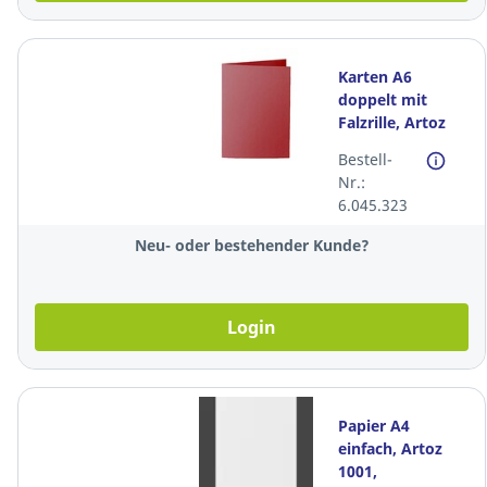
Karten A6
doppelt mit
Falzrille, Artoz
1001, 220g,
Bestell-
weinrot,
Nr.:
Packung à 100
6.045.323
Stück
Neu- oder bestehender Kunde?
Login
Papier A4
einfach, Artoz
1001,