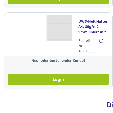
UWS-Heftblätter,
A4, 80g/m2,
9mm liniert mit
seitlichen Rand,
Bestell-
2-Loch, Pack à
Nr.:
500
10.010.638
Neu- oder bestehender Kunde?
Login
D