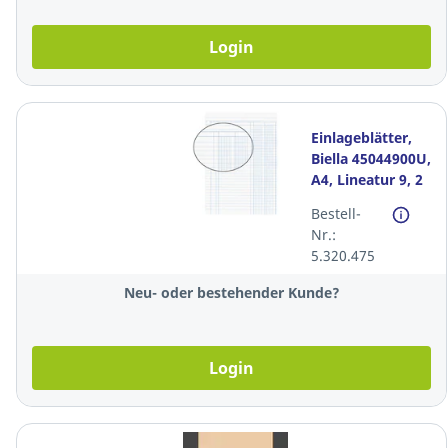
Login
Einlageblätter,
Biella 45044900U,
A4, Lineatur 9, 2
Kolonnen, 4-
Bestell-
Loch, 100 Blatt
Nr.:
5.320.475
Neu- oder bestehender Kunde?
Login