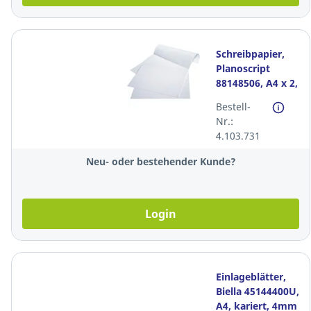
Schreibpapier,
Planoscript
88148506, A4 x 2,
5mm kariert,
Bestell-
FSC, 90g. Pack à
Nr.:
250
4.103.731
Neu- oder bestehender Kunde?
Login
Einlageblätter,
Biella 45144400U,
A4, kariert, 4mm