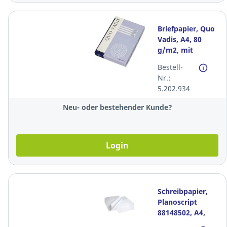
Briefpapier, Quo
Vadis, A4, 80
g/m2, mit
Wasserzeichen,
Bestell-
weiss, Pack à 500
Nr.:
Blatt
5.202.934
Neu- oder bestehender Kunde?
Login
Schreibpapier,
Planoscript
88148502, A4,
9mm liniert, FSC,