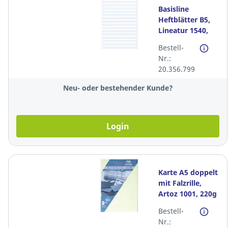
Basisline
Heftblätter B5,
Lineatur 1540,
10/5mm liniert,
Bestell-
90g, Pack à 500
Nr.:
Blatt
20.356.799
Neu- oder bestehender Kunde?
Login
Karte A5 doppelt
mit Falzrille,
Artoz 1001, 220g
mint, 12 Pack à 5
Bestell-
Stück
Nr.: