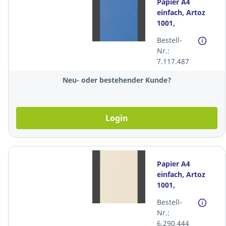
Papier A4
einfach, Artoz
1001,
210x297mm,
Bestell-
100g, royal blue,
Nr.:
Packung à 100
7.117.487
Stück
Neu- oder bestehender Kunde?
Login
Papier A4
einfach, Artoz
1001,
210x297mm,
Bestell-
100g, chamois,
Nr.:
Packung à 100
6.290.444