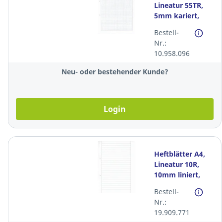
Lineatur 55TR,
5mm kariert,
ringsum Rand,
Bestell-
Pack à 500 Blatt
Nr.:
10.958.096
Neu- oder bestehender Kunde?
Login
Heftblätter A4,
Lineatur 10R,
10mm liniert,
mit seitlichem
Bestell-
Rand, Pack à 500
Nr.:
Bl.
19.909.771