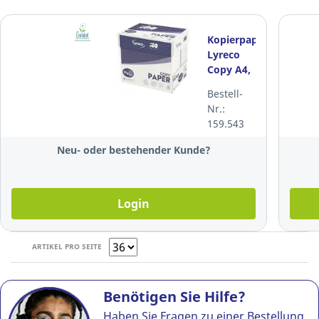
Kopierpapier
Lyreco
Copy A4,
80 g/m2,
Bestell-
weiss,
Nr.:
Box à
159.543
5x500
Blatt
Neu- oder bestehender Kunde?
Login
ARTIKEL PRO SEITE
Benötigen Sie Hilfe?
Haben Sie Fragen zu einer Bestellung,