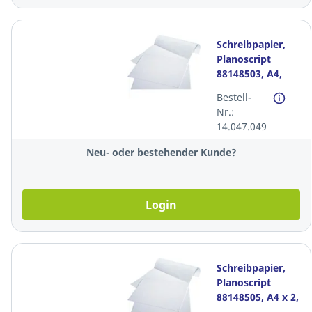
Schreibpapier,
Planoscript
88148503, A4,
5mm kariert,
Bestell-
FSC, 90g. Pack à
Nr.:
500 Blatt
14.047.049
Neu- oder bestehender Kunde?
Login
Schreibpapier,
Planoscript
88148505, A4 x 2,
9mm liniert, FSC,