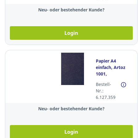
Stück
Neu- oder bestehender Kunde?
Login
Papier A4
einfach, Artoz
1001,
210x297mm,
Bestell-
100g, schwarz,
Nr.:
Packung à 100
6.127.359
Stück
Neu- oder bestehender Kunde?
Login