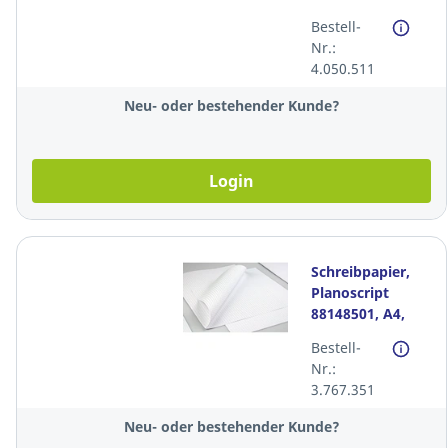
mit Rand, 4-
Bestell-
Loch, 100 Blatt
Nr.:
4.050.511
Neu- oder bestehender Kunde?
Login
Schreibpapier,
Planoscript
88148501, A4,
4mm kariert,
Bestell-
FSC, 90g. Pack à
Nr.:
500 Blatt
3.767.351
Neu- oder bestehender Kunde?