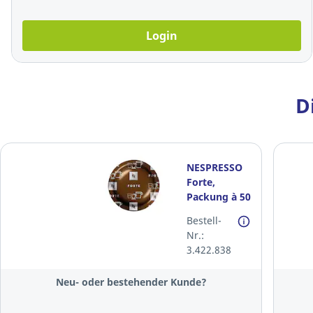
Login
D
NESPRESSO
Forte,
Packung à 50
Kapseln
Bestell-
Nr.:
3.422.838
Neu- oder bestehender Kunde?