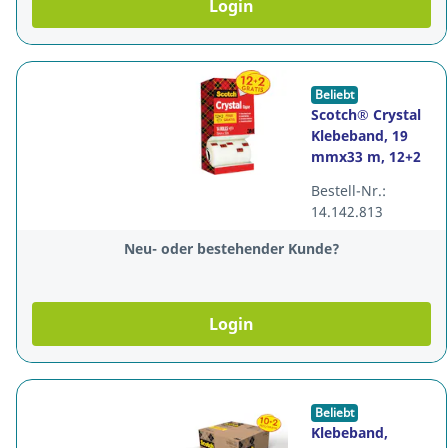
Login
Beliebt
Scotch® Crystal
Klebeband, 19
mmx33 m, 12+2
gratis, Pk. à 14
Bestell-Nr.:
Stk.
14.142.813
Neu- oder bestehender Kunde?
Login
Beliebt
Klebeband,