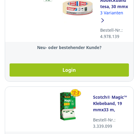
Abdeckband
tesa, 30 mmx
50 m, weiss
3 Varianten
Bestell-Nr.:
4.978.139
Neu- oder bestehender Kunde?
Login
Scotch® Magic™
Klebeband, 19
mmx33 m,
beschriftbar,
Bestell-Nr.:
12+2 gratis, Pk. à
3.339.099
14 Stk.