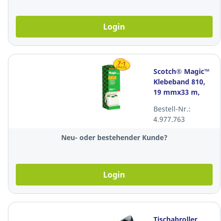
Login
Scotch® Magic™
Klebeband 810,
19 mmx33 m,
beschriftbar, 7+1
Bestell-Nr.:
gratis, Pk. à 8
4.977.763
Stk.
Neu- oder bestehender Kunde?
Login
Tischabroller