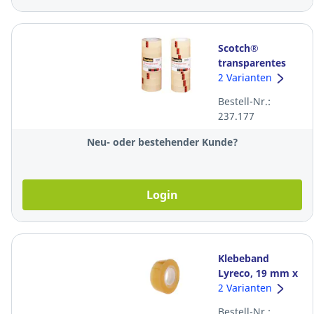
Scotch®
transparentes
Klebeband 550,
2 Varianten
19 mmx33 m,
Bestell-Nr.:
transparent,
237.177
Packung à 8
Stück
Neu- oder bestehender Kunde?
Login
Klebeband
Lyreco, 19 mm x
33 m, Packung à
2 Varianten
8 Stück
Bestell-Nr.: