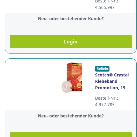
Bestell-Nr.:
Stück
4.565.997
Neu- oder bestehender Kunde?
Login
Beliebt
Scotch® Crystal
Klebeband
Promotion, 19
mm x 33 m, 7+1,
Bestell-Nr.:
Packung à 8
4.977.785
Stück
Neu- oder bestehender Kunde?