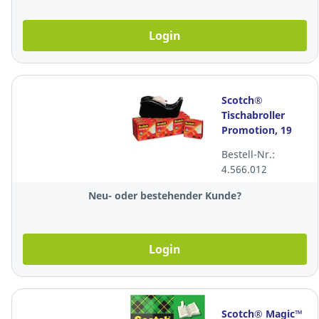
Login
Scotch®
Tischabroller
Promotion, 19
mmx33 m, Pk. à
Bestell-Nr.:
10 Stk.+ Abroller
4.566.012
C60 gratis
Neu- oder bestehender Kunde?
Login
Scotch® Magic™