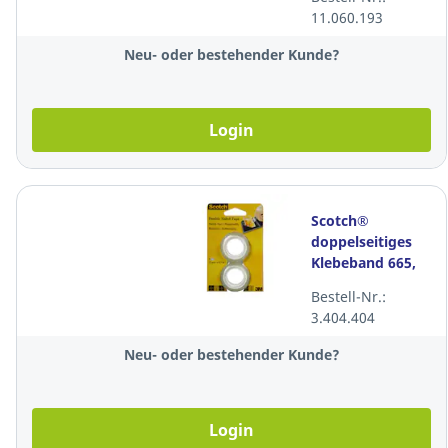
11.060.193
Neu- oder bestehender Kunde?
Login
Scotch®
doppelseitiges
Klebeband 665,
12 mmx6,3 m,
Bestell-Nr.:
Packung à 2
3.404.404
Rollen
Neu- oder bestehender Kunde?
Login