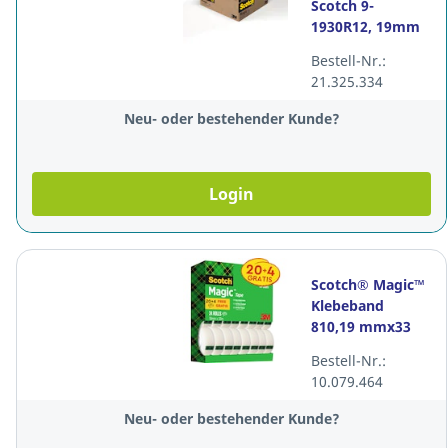
Scotch 9-
1930R12, 19mm
x 30m, Packung
Bestell-Nr.:
à 10 + 2 Stück
21.325.334
Neu- oder bestehender Kunde?
Login
Scotch® Magic™
Klebeband
810,19 mmx33
m, beschriftbar,
Bestell-Nr.:
20+4 gratis, Pk. à
10.079.464
24 Stk
Neu- oder bestehender Kunde?