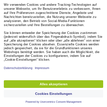
Datenschutzbestimmungen. Die Datenschutzerklärung finden Sie 
f) Getsitecontrol
Wir nutzen auf unserer Seite das Tool Getsitecontrol um mehr über
anonymisierten Kundenkonten zu zeigen und unser Angebot zu opti
geltenden Datenschutzbestimmungen. Die Datenschutzerklärung fi
g) Social Media Plugins
Auf unserer Webseite werden Plugins des Netzwerks LinkedIn Inc
Bitte beachten Sie, dass das Plugin beim Besuch unserer Webseit
LinkedIn wird somit darüber informiert, dass unsere Webseite m
anklicken und dabei zugleich in Ihrem Account bei LinkedIn eingelo
Profilseite bei LinkedIn-Profil zu verlinken. Dabei ermöglichen S