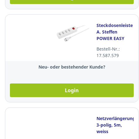
Steckdosenleiste
A. Steffen
POWER EASY
4xT13 1.5m mit
Bestell-Nr.:
Schalter weiss
17.587.579
Neu- oder bestehender Kunde?
Login
Netzverlängerungs
3-polig, 5m,
weiss