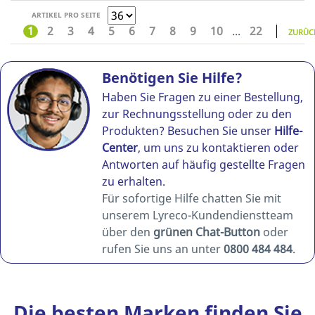
ARTIKEL PRO SEITE
1
2
3
4
5
6
7
8
9
10
...
22
ZURÜC
Benötigen Sie Hilfe?
Haben Sie Fragen zu einer Bestellung,
zur Rechnungsstellung oder zu den
Produkten? Besuchen Sie unser
Hilfe-
Center
, um uns zu kontaktieren oder
Antworten auf häufig gestellte Fragen
zu erhalten.
Für sofortige Hilfe chatten Sie mit
unserem Lyreco-Kundendienstteam
über den
grünen Chat-Button
oder
rufen Sie uns an unter
0800 484 484
.
Die besten Marken finden Sie