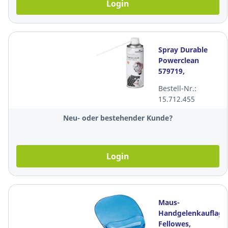
Login
Spray Durable
Powerclean
579719,
Druckgasreiniger,
Bestell-Nr.:
200 ml
15.712.455
Neu- oder bestehender Kunde?
Login
Maus-
Handgelenkauflage
Fellowes,