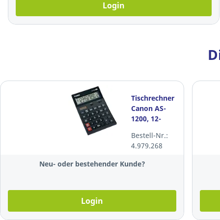
Login
D
Tischrechner
Canon AS-
1200, 12-
stellige
Bestell-Nr.:
Anzeige,
4.979.268
schwarz
Neu- oder bestehender Kunde?
Login