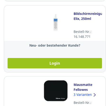
Bildschirmreinigun
Elix, 250ml
Bestell-Nr.:
16.148.771
Neu- oder bestehender Kunde?
Login
Mausmatte
Fellowes
Microban,
3 Varianten
Naturkautschuk,
Bestell-Nr.:
schwarz