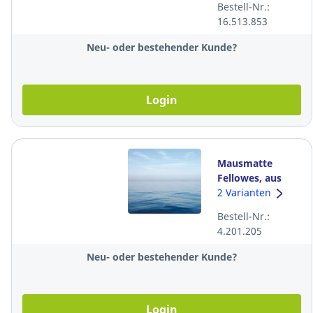
Bestell-Nr.:
16.513.853
Neu- oder bestehender Kunde?
Login
Mausmatte
Fellowes, aus
95% recycelten
2 Varianten
Gummireifen,
Bestell-Nr.:
Motiv Ozean
4.201.205
Neu- oder bestehender Kunde?
Login