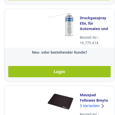
Druckgasspray
Elix, für
Automaten und
Geräte, HFC frei,
Bestell-Nr.:
400 ml
16.775.414
Neu- oder bestehender Kunde?
Login
Mauspad
Fellowes Breyta
138995, XL,
3 Varianten
schwarz
Bestell-Nr.: