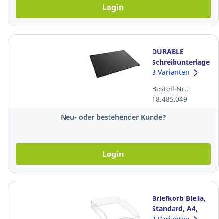
Login
DURABLE
Schreibunterlage
723301, PP
3 Varianten
transparenter
Bestell-Nr.:
Abdeckung,
18.485.049
65x50cm,
schwarz
Neu- oder bestehender Kunde?
Login
Briefkorb Biella,
Standard, A4,
transparent
3 Varianten