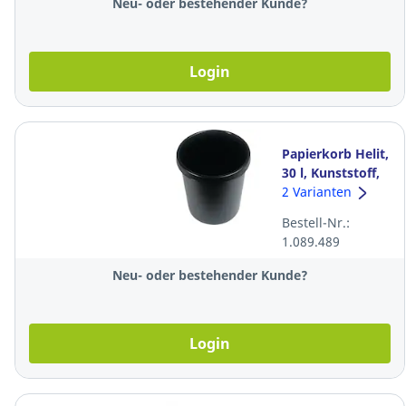
Neu- oder bestehender Kunde?
Login
Papierkorb Helit,
30 l, Kunststoff,
schwarz
2 Varianten
Bestell-Nr.:
1.089.489
Neu- oder bestehender Kunde?
Login