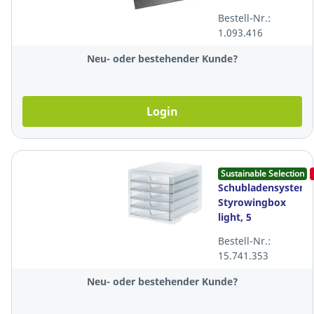
Vollsichtplatte,
Bestell-Nr.:
65x52 cm,
1.093.416
schwarz
Neu- oder bestehender Kunde?
Login
Sustainable Selection
Schubladensystem
Styrowingbox
light, 5
Schubladen,
Bestell-Nr.:
transparent-
15.741.353
transluzent
Neu- oder bestehender Kunde?