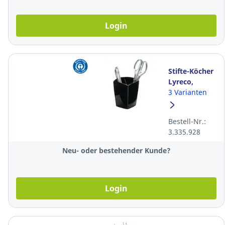
Login
Stifte-Köcher
Lyreco,
9.5x7.4 cm,
3 Varianten
schwarz
Bestell-Nr.:
3.335.928
Neu- oder bestehender Kunde?
Login