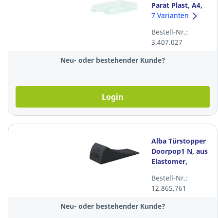
Parat Plast, A4,
transparent
7 Varianten
Bestell-Nr.:
3.407.027
Neu- oder bestehender Kunde?
Login
Alba Türstopper
Doorpop1 N, aus
Elastomer,
80x30x20mm,
Bestell-Nr.:
schwarz
12.865.761
Neu- oder bestehender Kunde?