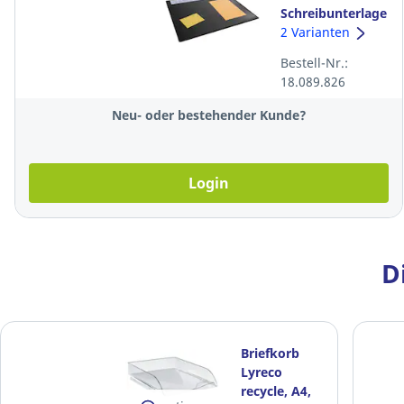
Schreibunterlage
722301, PP, mit
2 Varianten
Auflage+Kalender,
Bestell-Nr.:
65 x 50 cm,
18.089.826
schwarz
Neu- oder bestehender Kunde?
Login
D
Briefkorb
Lyreco
recycle, A4,