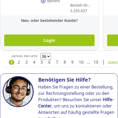
options
transparent
Bestell-Nr.:
3.335.837
Neu- oder bestehender Kunde?
Login
ARTIKEL PRO SEITE
1
2
3
4
5
6
7
8
9
10
...
19
ZURÜC
Benötigen Sie Hilfe?
Haben Sie Fragen zu einer Bestellung,
zur Rechnungsstellung oder zu den
Produkten? Besuchen Sie unser
Hilfe-
Center
, um uns zu kontaktieren oder
Antworten auf häufig gestellte Fragen