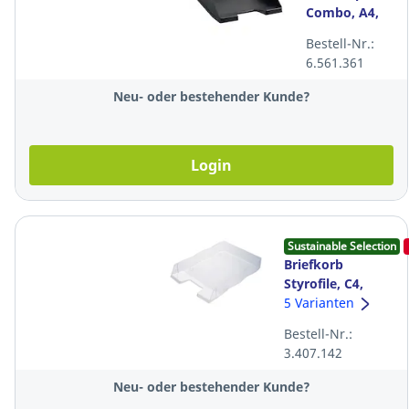
Combo, A4,
schwarz
Bestell-Nr.:
6.561.361
Neu- oder bestehender Kunde?
Login
Sustainable Selection
Briefkorb
Styrofile, C4,
transparent
5 Varianten
Bestell-Nr.:
3.407.142
Neu- oder bestehender Kunde?