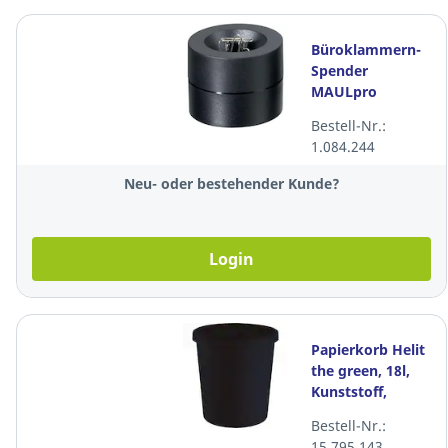
Büroklammern-
Spender
MAULpro
Recycling,
Bestell-Nr.:
schwarz
1.084.244
Neu- oder bestehender Kunde?
Login
Papierkorb Helit
the green, 18l,
Kunststoff,
schwarz
Bestell-Nr.:
15.795.143