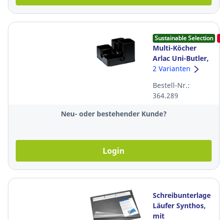
Sustainable Selection
Multi-Köcher
Arlac Uni-Butler,
schwarz
2 Varianten
Bestell-Nr.:
364.289
Neu- oder bestehender Kunde?
Login
Schreibunterlage
Läufer Synthos,
mit