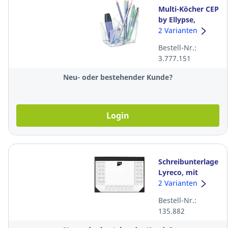
Multi-Köcher CEP
by Ellypse,
transparent
2 Varianten
Bestell-Nr.:
3.777.151
Neu- oder bestehender Kunde?
Login
Schreibunterlage
Lyreco, mit
Kalendarium,
2 Varianten
60x40 cm,
Bestell-Nr.:
schwarz
135.882