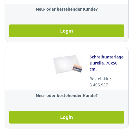
Neu- oder bestehender Kunde?
Login
Schreibunterlage
Durella, 70x50
cm,
volltransparent
Bestell-Nr.:
3.405.987
Neu- oder bestehender Kunde?
Login