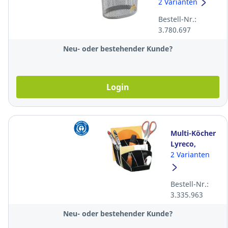
grau/Metall
2 Varianten
Bestell-Nr.:
3.780.697
Neu- oder bestehender Kunde?
Login
Multi-Köcher
Lyreco,
9.3x14.3 cm,
2 Varianten
schwarz
Bestell-Nr.:
3.335.963
Neu- oder bestehender Kunde?