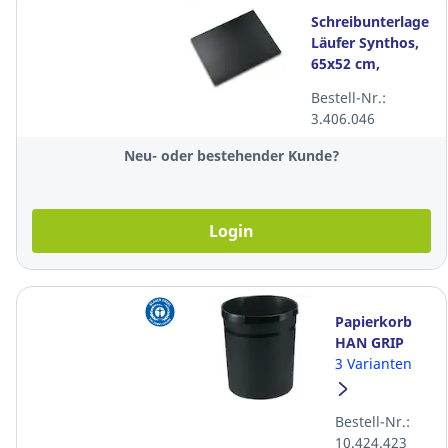
Schreibunterlage
Läufer Synthos,
65x52 cm,
schwarz
Bestell-Nr.:
3.406.046
Neu- oder bestehender Kunde?
Login
Papierkorb
HAN GRIP
KARMA öko,
3 Varianten
18 l, 100%
aus
Bestell-Nr.:
Recyclingmateria
10.424.423
schwarz