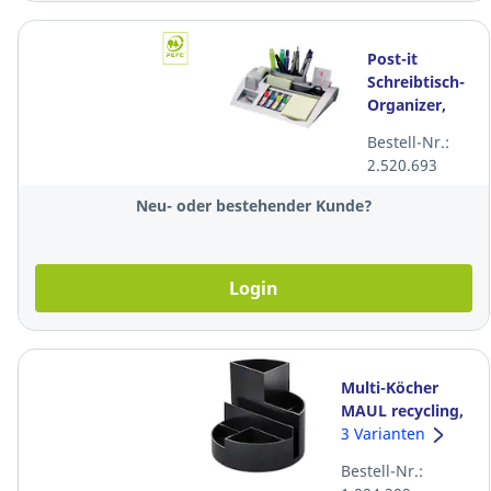
Post-it
Schreibtisch-
Organizer,
Büro-
Bestell-Nr.:
Organizer,
2.520.693
silbergrau
Neu- oder bestehender Kunde?
Login
Multi-Köcher
MAUL recycling,
schwarz
3 Varianten
Bestell-Nr.: