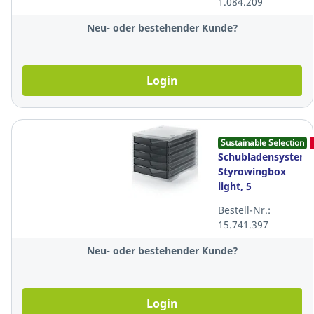
1.084.209
Neu- oder bestehender Kunde?
Login
Sustainable Selection
Schubladensystem
Styrowingbox
light, 5
Schubladen,
Bestell-Nr.:
anthrazit-
15.741.397
transluzent
Neu- oder bestehender Kunde?
Login