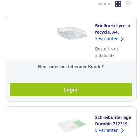
ANSICHT:
Briefkorb Lyreco
recycle, A4,
transparent
3 Varianten
Bestell-Nr.:
3.335.837
Neu- oder bestehender Kunde?
Login
Schreibunterlage
Durable 712319,
PP, 65 x 50 cm,
5 Varianten
transparent