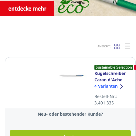
ANSICHT:
Sustainable Selection
Kugelschreiber
Caran d'Ache
825, blau
4 Varianten
Bestell-Nr.:
3.401.335
Neu- oder bestehender Kunde?