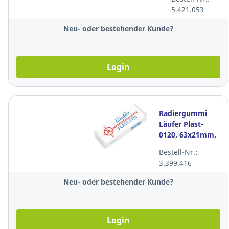
100 Stück
5.421.053
Neu- oder bestehender Kunde?
Login
Radiergummi
Läufer Plast-
0120, 63x21mm,
transparent
Bestell-Nr.:
3.399.416
Neu- oder bestehender Kunde?
Login