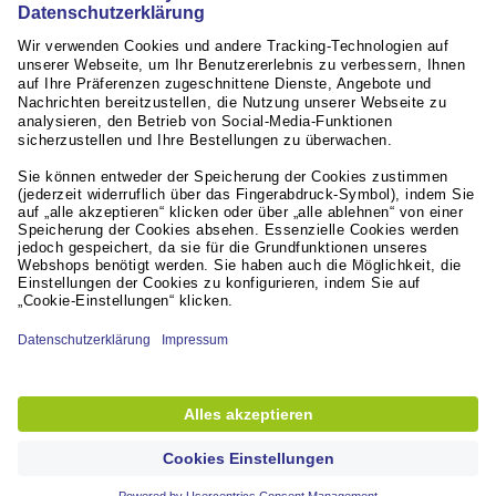
RÜCKGABERECHT
innerhalb von 30 Tagen
Weiterführende Links
Servicequalität
Aktuelles / Presse
Unsere Partner
© Lyreco 2026
Erklärung zur Barrierefreiheit
|
Nutzungsbedingungen
|
Datenschutzerklärung
|
Privacy Settings
|
Site Map