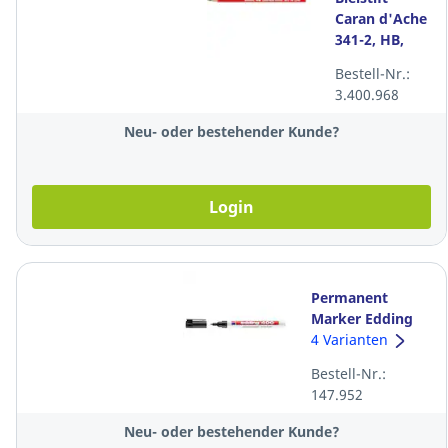
Caran d'Ache
341-2, HB,
rot, Packung
Bestell-Nr.:
à 12 Stück
3.400.968
Neu- oder bestehender Kunde?
Login
Permanent
Marker Edding
400, Rundspitze,
4 Varianten
Strichbreite 1
Bestell-Nr.:
mm, schwarz
147.952
Neu- oder bestehender Kunde?