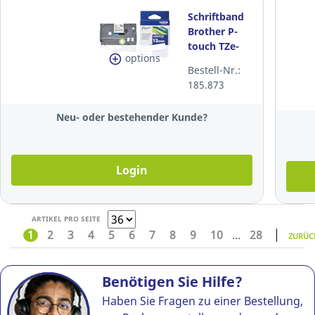
Schriftband
Brother P-
touch TZe-
options
231, 12
Bestell-Nr.:
mmx8 m,
185.873
laminiert,
schwarz/weiss
Neu- oder bestehender Kunde?
Login
ARTIKEL PRO SEITE
1
2
3
4
5
6
7
8
9
10
...
28
ZURÜC
Benötigen Sie Hilfe?
Haben Sie Fragen zu einer Bestellung,