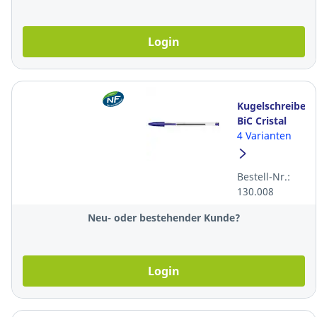
Login
Kugelschreiber
BiC Cristal
Original,
4 Varianten
Strichbreite
0,4 mm, blau
Bestell-Nr.:
130.008
Neu- oder bestehender Kunde?
Login