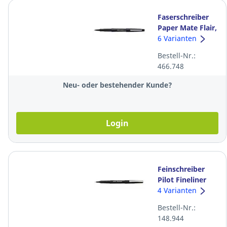
Faserschreiber
Paper Mate Flair,
Strichbreite 0,7
6 Varianten
mm, schwarz
Bestell-Nr.:
466.748
Neu- oder bestehender Kunde?
Login
Feinschreiber
Pilot Fineliner
SW-PPF,
4 Varianten
Strichbreite 0,4
Bestell-Nr.:
mm, schwarz
148.944