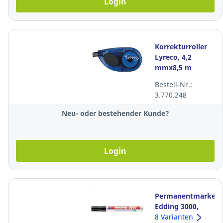
Login
Korrekturroller
Lyreco, 4,2
mmx8,5 m
Bestell-Nr.:
3.770.248
Neu- oder bestehender Kunde?
Login
Permanentmarker
Edding 3000,
Rundspitze,
8 Varianten