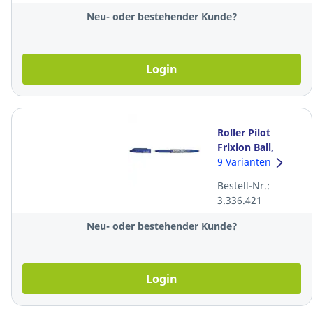
Neu- oder bestehender Kunde?
Login
Roller Pilot
Frixion Ball,
Strichbreite 0,35
9 Varianten
mm, blau
Bestell-Nr.:
3.336.421
Neu- oder bestehender Kunde?
Login