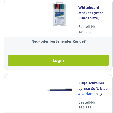
Whiteboard
Marker Lyreco,
Rundspitze,
Strichbreite 1,5-3
Bestell-Nr.:
mm, 4er-Set,
149.969
assortiert
Neu- oder bestehender Kunde?
Login
Kugelschreiber
Lyreco Soft, blau,
Packung à 12
4 Varianten
Stück
Bestell-Nr.:
564.656