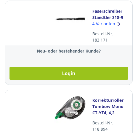
Faserschreiber
Staedtler 318-9
Lumocolor, F,
4 Varianten
wasserfest,
Bestell-Nr.:
schwarz
183.171
Neu- oder bestehender Kunde?
Login
Korrekturroller
Tombow Mono
CT-YT4, 4,2
mmx10 m
Bestell-Nr.:
118.894