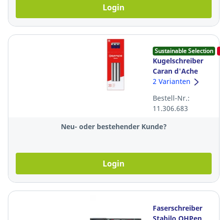
Login
Sustainable Selection
Kugelschreiber
Caran d'Ache
825, blau,
2 Varianten
Packung à 20
Bestell-Nr.:
Stück
11.306.683
Neu- oder bestehender Kunde?
Login
Faserschreiber
Stabilo OHPen