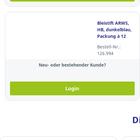
Bleistift ARWS,
HB, dunkelblau,
Packung à 12
Stück
Bestell-Nr.:
126.994
Neu- oder bestehender Kunde?
Login
D