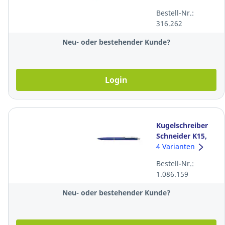
Strichbreite 1-5
Bestell-Nr.:
mm, gelb
316.262
Neu- oder bestehender Kunde?
Login
Kugelschreiber
Schneider K15,
Strichbreite 0,5
4 Varianten
mm, blau
Bestell-Nr.:
1.086.159
Neu- oder bestehender Kunde?