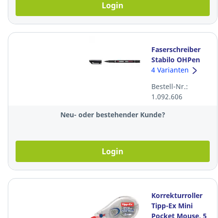
Login
Faserschreiber
Stabilo OHPen
841, S,
4 Varianten
wasserfest,
Bestell-Nr.:
schwarz
1.092.606
Neu- oder bestehender Kunde?
Login
Korrekturroller
Tipp-Ex Mini
Pocket Mouse, 5