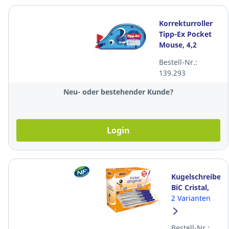
Korrekturroller
Tipp-Ex Pocket
Mouse, 4,2
mmx10 m
Bestell-Nr.:
139.293
Neu- oder bestehender Kunde?
Login
Kugelschreiber
BiC Cristal,
90+10 gratis,
2 Varianten
blau,
Packung à
Bestell-Nr.: