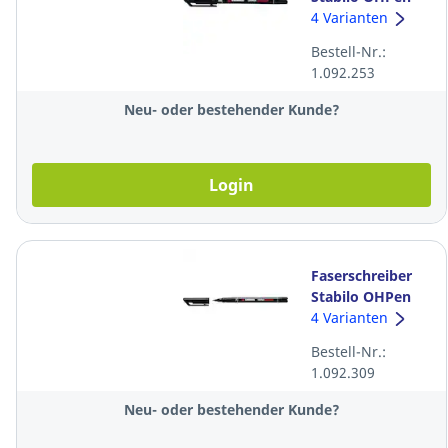
843, M,
4 Varianten
wasserfest,
Bestell-Nr.:
schwarz
1.092.253
Neu- oder bestehender Kunde?
Login
Faserschreiber
Stabilo OHPen
842, F,
4 Varianten
wasserfest,
Bestell-Nr.:
schwarz
1.092.309
Neu- oder bestehender Kunde?