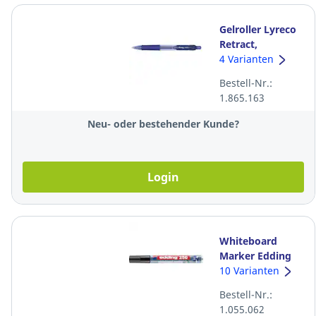
Gelroller Lyreco
Retract,
Strichbreite 0,5
4 Varianten
mm, blau
Bestell-Nr.:
1.865.163
Neu- oder bestehender Kunde?
Login
Whiteboard
Marker Edding
250, Rundspitze,
10 Varianten
Strichbreite 1,5-3
Bestell-Nr.:
mm, schwarz
1.055.062