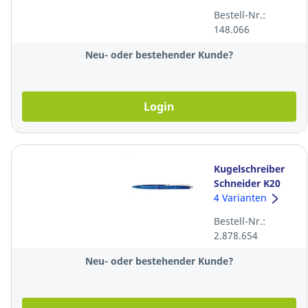
Strichbreite 1,5-3
Bestell-Nr.:
mm, schwarz
148.066
Neu- oder bestehender Kunde?
Login
Kugelschreiber
Schneider K20
Icy, Strichbreite
4 Varianten
0,5 mm, blau
Bestell-Nr.:
2.878.654
Neu- oder bestehender Kunde?