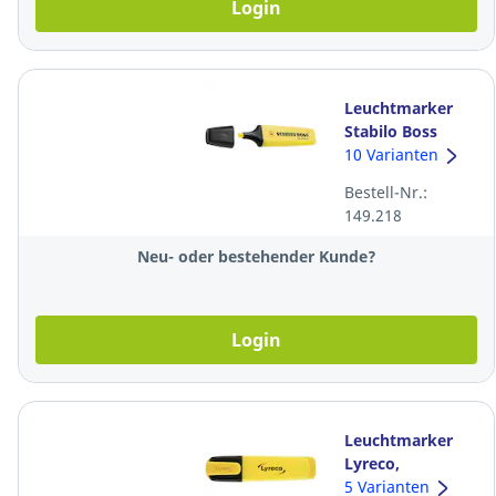
Login
Leuchtmarker
Stabilo Boss
Original 70/24,
10 Varianten
Keilspitze,
Bestell-Nr.:
Strichbreite 2-5
149.218
mm, gelb
Neu- oder bestehender Kunde?
Login
Leuchtmarker
Lyreco,
Keilspitze,
5 Varianten