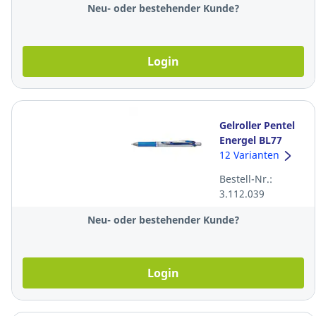
Neu- oder bestehender Kunde?
Login
Gelroller Pentel
Energel BL77
Recycology,
12 Varianten
Strichbreite 0,35
Bestell-Nr.:
mm, blau
3.112.039
Neu- oder bestehender Kunde?
Login