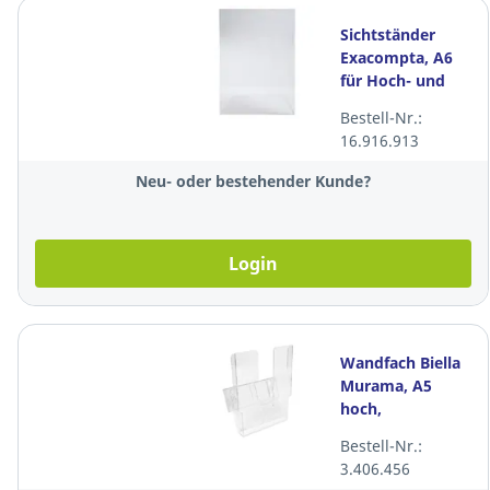
Sichtständer
Exacompta, A6
für Hoch- und
Querformat, aus
Bestell-Nr.:
PMMA, kristall
16.916.913
Neu- oder bestehender Kunde?
Login
Wandfach Biella
Murama, A5
hoch,
transparent
Bestell-Nr.:
3.406.456