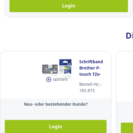
Login
D
Schriftband
Brother P-
touch TZe-
options
231, 12
Bestell-Nr.:
mmx8 m,
185.873
laminiert,
schwarz/weiss
Neu- oder bestehender Kunde?
Login