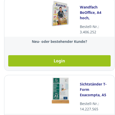
Wandfach
BoOffice, A4
hoch,
transparent
Bestell-Nr.:
3.406.252
Neu- oder bestehender Kunde?
Login
Sichtständer T-
Form
Exacompta, A5
hoch, mit
Bestell-Nr.:
Holzsockel,
14.227.565
transparent