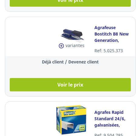
Voir le prix
Agrafeuse
Bostitch B8 New
Generation,
variantes
bleue, 30 feuilles
Ref: 5.025.373
Déjà client / Devenez client
Voir le prix
Agrafes Rapid
Standard 24/6,
galvanisées,
capacité 20
Ref: 9.504.785