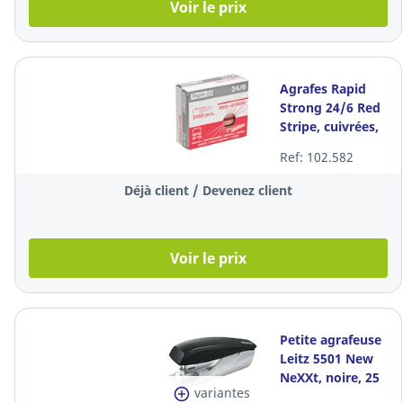
Voir le prix
Agrafes Rapid
Strong 24/6 Red
Stripe, cuivrées,
30 feuilles, les
Ref: 102.582
2.000 agrafes
Déjà client / Devenez client
Voir le prix
Petite agrafeuse
Leitz 5501 New
NeXXt, noire, 25
variantes
feuilles