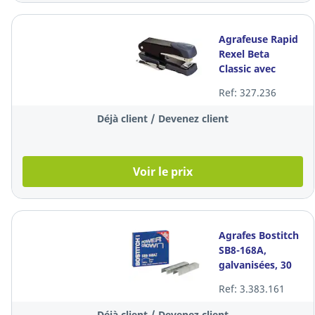
Agrafeuse Rapid
Rexel Beta
Classic avec
dégrafeur, noire,
Ref: 327.236
30 feuilles
Déjà client / Devenez client
Voir le prix
Agrafes Bostitch
SB8-168A,
galvanisées, 30
feuilles, les 1.050
Ref: 3.383.161
agrafes
Déjà client / Devenez client