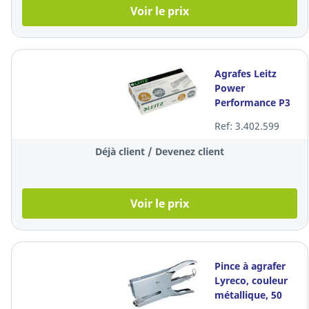
Voir le prix
Agrafes Leitz
Power
Performance P3
24/6,
Ref: 3.402.599
galvanisées, 30
feuilles, 1.000
Déjà client / Devenez client
agrafes
Voir le prix
Pince à agrafer
Lyreco, couleur
métallique, 50