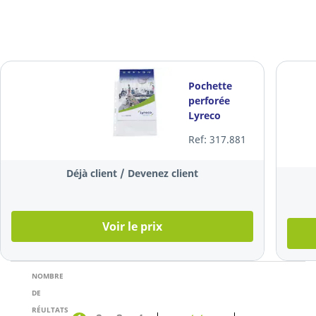
Pochette
perforée
Lyreco
Standard,
Ref: 317.881
A4, PP 80
microns,
Déjà client / Devenez client
cristalline,
100 pièces
Voir le prix
NOMBRE
DE
RÉULTATS