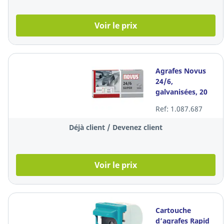
Voir le prix
Agrafes Novus
24/6,
galvanisées, 20
feuilles, les 1.000
Ref: 1.087.687
agrafes
Déjà client / Devenez client
Voir le prix
Cartouche
d’agrafes Rapid