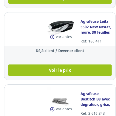
Agrafeuse Leitz
5502 New NeXXt,
noire, 30 feuilles
variantes
Ref: 186.411
Déjà client / Devenez client
Voir le prix
Agrafeuse
Bostitch B8 avec
dégrafeur, grise,
variantes
30 feuilles
Ref: 2.616.843