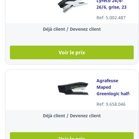
Lyreco 24/6-
26/6, grise, 23
feuilles
Ref: 5.002.487
Déjà client / Devenez client
Voir le prix
Agrafeuse
Maped
Greenlogic half-
strip, noire, 25
Ref: 9.658.046
feuilles
Déjà client / Devenez client