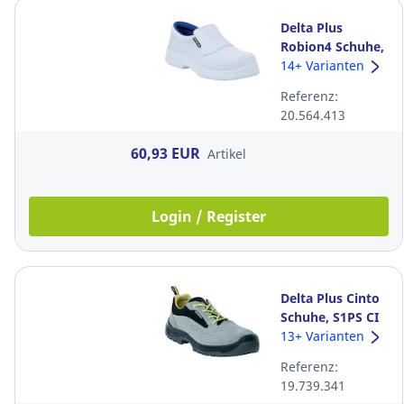
Delta Plus
Robion4 Schuhe,
S2 WPA FO A E
14+ Varianten
SR, Größe 43,
Referenz:
White
20.564.413
60,93 EUR
Artikel
Login / Register
Delta Plus Cinto
Schuhe, S1PS CI
HI FO A E SR,
13+ Varianten
Größe 47, Grau
Referenz:
19.739.341