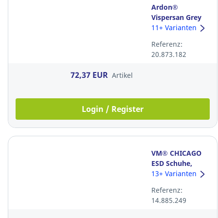
Ardon®
Vispersan Grey
Sandalen, S1PS
11+ Varianten
FO SR, Größe 42,
Referenz:
Grau
20.873.182
72,37 EUR
Artikel
Login / Register
VM® CHICAGO
ESD Schuhe,
S1PL FO SR,
13+ Varianten
Größe 43,
Referenz:
Schwarz
14.885.249