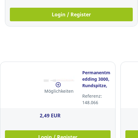
Login / Register
Permanentmarker
edding 3000,
Rundspitze,
Möglichkeiten
Strichstärke:
Referenz:
1,5-3mm,
148.066
schwarz
2,49 EUR
Login / Register