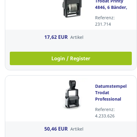
Trodat Printy
4846, 6 Bänder,
Schrifthöhe:
Referenz:
4mm, schwarz
231.714
17,62 EUR
Artikel
Login / Register
Datumstempel
Trodat
Professional
5030
Referenz:
4.233.626
50,46 EUR
Artikel