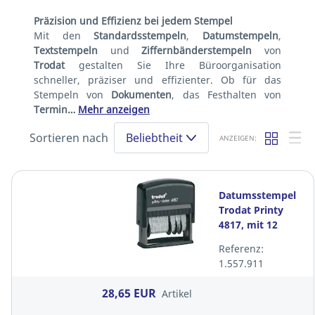
Präzision und Effizienz bei jedem Stempel
Mit den
Standardsstempeln
,
Datumstempeln
,
Textstempeln
und
Ziffernbänderstempeln
von
Trodat
gestalten Sie Ihre Büroorganisation
schneller, präziser und effizienter. Ob für das
Stempeln von
Dokumenten
, das Festhalten von
Termin…
Mehr anzeigen
Sortieren nach
Beliebtheit
ANZEIGEN:
Datumsstempel
Trodat Printy
4817, mit 12
Standardtexten,
Referenz:
selbstfärbend
1.557.911
28,65 EUR
Artikel