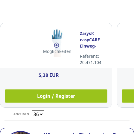
Zarys®
easyCARE
Einweg-
Möglichkeiten
Nitril-
Referenz:
Handschuhe,
20.471.104
Size M, Blau,
100 Stück
5,38 EUR
Login / Register
ANZEIGEN