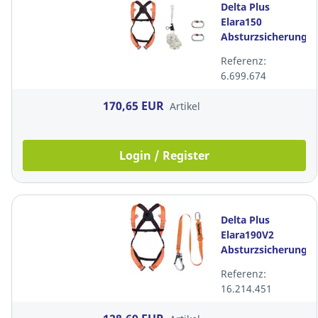
Delta Plus
Elara150
Absturzsicherungss
Größe S/M/L
Referenz:
6.699.674
170,65 EUR
Artikel
Login / Register
Delta Plus
Elara190V2
Absturzsicherungss
Größe S/M/L
Referenz:
16.214.451