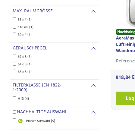
MAX. RAUMGRÖSSE
55 m² (3)
110 m² (1)
Nachhalti
30 m² (1)
AeraMax 
Luftreini
GERÄUSCHPEGEL
Wandmon
67 dB (3)
Referenz:
64 dB (1)
68 dB (1)
918,84 
FILTERKLASSE (EN 1822-
1:2009)
Log
H13 (4)
NACHHALTIGE AUSWAHL
Planet Auswahl (5)