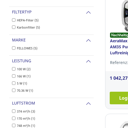
FILTERTYP
HEPA-Filter (5)
Karbonfilter (5)
Nachhalti
MARKE
AeraMax 
AM3S Pu
FELLOWES (5)
Luftreini
TÜV/GS
LEISTUNG
Referenz:
100 W (2)
166 W (1)
1 042,2
5 W (1)
70.36 W (1)
Log
LUFTSTROM
374 m³/h (3)
170 m³/h (1)
748 m³/h (1)