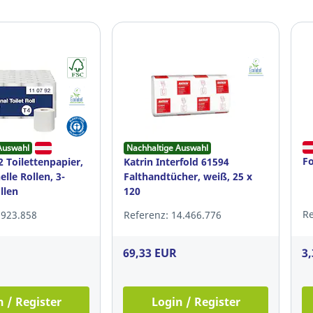
Auswahl
Nachhaltige Auswahl
Fo
 Toilettenpapier,
Katrin Interfold 61594
lle Rollen, 3-
Falthandtücher, weiß, 25 x
llen
120
Re
.923.858
Referenz: 14.466.776
69,33 EUR
3
n / Register
Login / Register