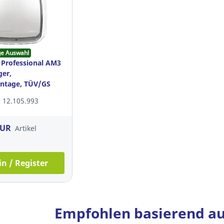
ge Auswahl
Professional AM3
ger,
tage, TÜV/GS
 12.105.993
EUR
Artikel
in / Register
Empfohlen basierend au