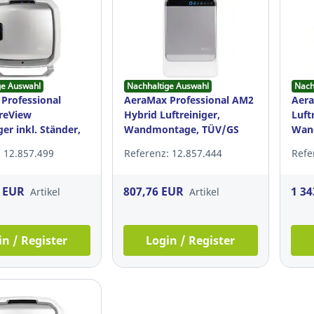
ge Auswahl
Nachhaltige Auswahl
Nach
Professional
AeraMax Professional AM2
Aera
reView
Hybrid Luftreiniger,
Luft
ger inkl. Ständer,
Wandmontage, TÜV/GS
Wan
 12.857.499
Referenz: 12.857.444
Refe
7 EUR
807,76 EUR
1 34
Artikel
Artikel
in / Register
Login / Register