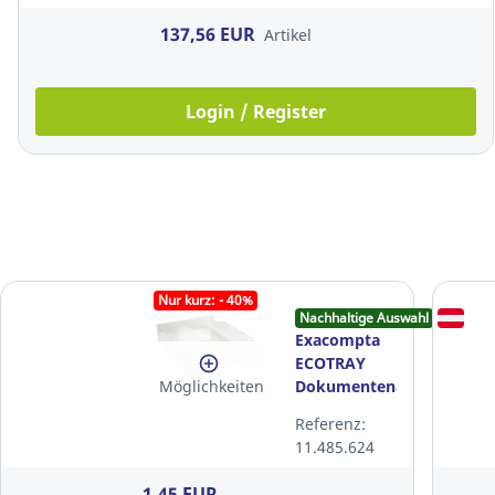
137,56 EUR
Artikel
Login / Register
Nur kurz: - 40%
Nachhaltige Auswahl
Exacompta
ECOTRAY
Möglichkeiten
Dokumentenablage,
transparent
Referenz:
11.485.624
1,45 EUR