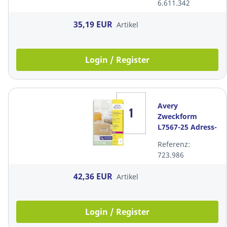
6.611.342
297 mm, 25
Stk/Packung
35,19 EUR
Artikel
Login / Register
Avery
Zweckform
L7567-25 Adress-
Etiketten, 210 x
Referenz:
297mm,
723.986
transparent, 1
Stk/Blatt
42,36 EUR
Artikel
Login / Register