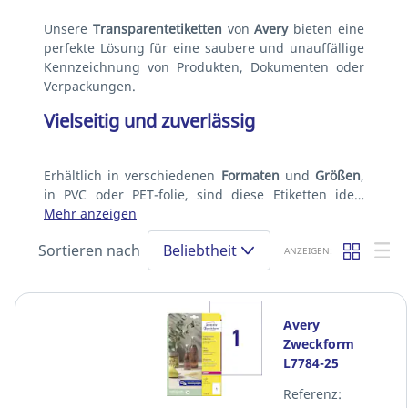
Unsere
Transparentetiketten
von
Avery
bieten eine
perfekte Lösung für eine saubere und unauffällige
Kennzeichnung von Produkten, Dokumenten oder
Verpackungen.
Vielseitig und zuverlässig
Erhältlich in verschiedenen
Formaten
und
Größen
,
in PVC oder PET-folie, sind diese Etiketten ide…
Mehr anzeigen
Sortieren nach
Beliebtheit
ANZEIGEN:
Avery
Zweckform
L7784-25
Transparente
Referenz:
Etiketten, 210 x