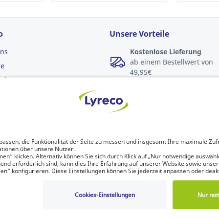
o
Unsere Vorteile
uns
Kostenlose Lieferung
ab einem Bestellwert von
re
49,95€
meinen
Lieferung in der Regel am
äftsbedingungen
nächsten Tag
ngsbedingungen
für jede Bestellung, die wi
vor 12:00 Uhr erhalten
chutzerklärung
Kostenlose Rücksendung
innerhalb von 30 Tagen
Nachhaltige Entwicklung
Impressum
|
Allgemeine Geschäftsbedingungen
|
Elektronische
echnungsstellung
|
Download Dokumente
|
Erklärung der digital
Barrierefreiheit
|
Nutzungsbedingungen
|
Datenschutzerklärung