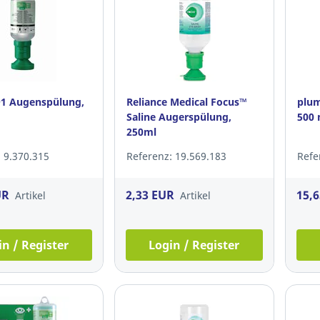
1 Augenspülung,
Reliance Medical Focus™
plum
Saline Augerspülung,
500 
250ml
 9.370.315
Referenz: 19.569.183
Refe
UR
2,33 EUR
15,
Artikel
Artikel
in / Register
Login / Register