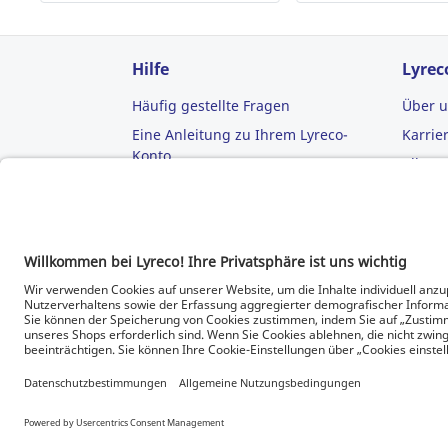
Hilfe
Lyrec
Häufig gestellte Fragen
Über 
Eine Anleitung zu Ihrem Lyreco-
Karrie
Konto
Allge
Gesch
Lyreco CE, SE
SCS-Straße 350, Top B1/1
Nutzu
2334 Vösendorf
Datens
Österreich
Telefonnummer: +43 800 20 10 13
© Lyreco 2026 | Wir beliefern
ausschließlich Unternehmen. Daher
R
sehen Sie Nettopreise (exkl. USt.).