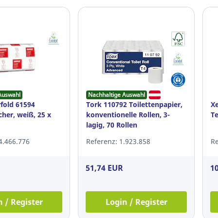
Auswahl
Nachhaltige Auswahl
rfold 61594
Tork 110792 Toilettenpapier,
Xe
her, weiß, 25 x
konventionelle Rollen, 3-
T
lagig, 70 Rollen
4.466.776
Referenz: 1.923.858
Re
51,74 EUR
1
n / Register
Login / Register