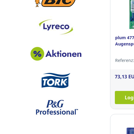
plum 47
Augenspü
Referenz:
73,13 E
Log