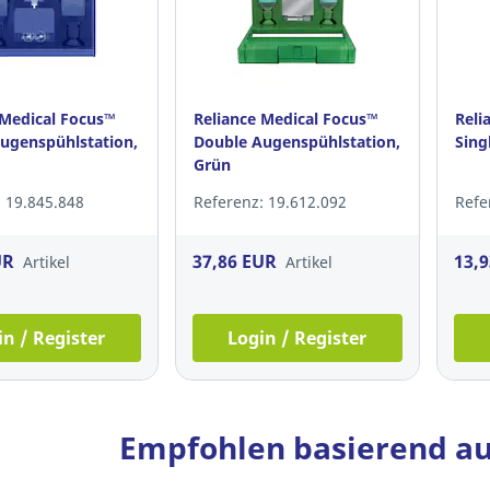
 Medical Focus™
Reliance Medical Focus™
Reli
ugenspühlstation,
Double Augenspühlstation,
Sing
Grün
 19.845.848
Referenz: 19.612.092
Refe
UR
37,86 EUR
13,
Artikel
Artikel
in / Register
Login / Register
Empfohlen basierend au