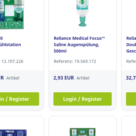
70
Reliance Medical Focus™
Reli
hlstation
Saline Augenspülung,
Doub
500ml
Gesc
 12.107.226
Referenz: 19.569.172
Refe
UR
2,93 EUR
32,
Artikel
Artikel
in / Register
Login / Register