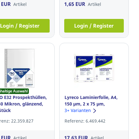
5 EUR
1,65 EUR
Artikel
Artikel
Login / Register
Login / Register
haltige Auswahl
 E32 Prospekthüllen,
Lyreco Laminierfolie, A4,
30 Mikron, glänzend,
150 μm, 2 x 75 μm,
Stück
glänzend, 100 Stück
3+ Varianten
renz: 22.359.827
Referenz: 6.469.442
6 EUR
17,63 EUR
Artikel
Artikel