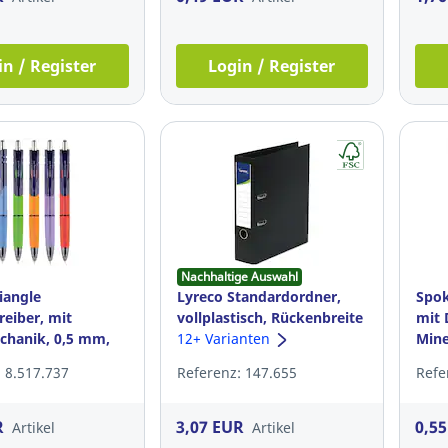
in / Register
Login / Register
Nachhaltige Auswahl
iangle
Lyreco Standardordner,
Spok
reiber, mit
vollplastisch, Rückenbreite
mit 
hanik, 0,5 mm,
8 cm, schwarz
12+ Varianten
Mine
ix
 8.517.737
Referenz: 147.655
Refe
R
3,07 EUR
0,5
Artikel
Artikel