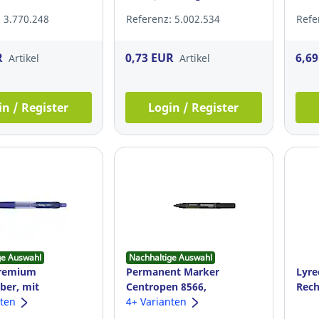
 3.770.248
Referenz: 5.002.534
Refe
R
0,73 EUR
6,6
Artikel
Artikel
in / Register
Login / Register
ge Auswahl
Nachhaltige Auswahl
Premium
Permanent Marker
Lyre
ber, mit
Centropen 8566,
Rech
hanik, 0,7 mm,
nten
Rundspitze, schwarz
4+ Varianten