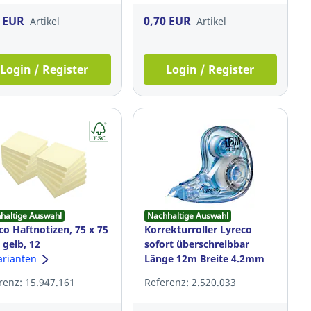
2 EUR
0,70 EUR
Artikel
Artikel
Login / Register
Login / Register
haltige Auswahl
Nachhaltige Auswahl
co Haftnotizen, 75 x 75
Korrekturroller Lyreco
gelb, 12
sofort überschreibbar
cke/Packung
arianten
Länge 12m Breite 4.2mm
weiß
renz: 15.947.161
Referenz: 2.520.033