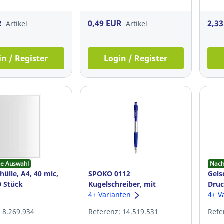
R
0,49 EUR
2,3
Artikel
Artikel
in / Register
Login / Register
ge Auswahl
Nach
ülle, A4, 40 mic,
SPOKO 0112
Gels
0 Stück
Kugelschreiber, mit
Druc
Druckmechanik, 0,5 mm,
4+ Varianten
blau
4+ V
blau
 8.269.934
Referenz: 14.519.531
Refe