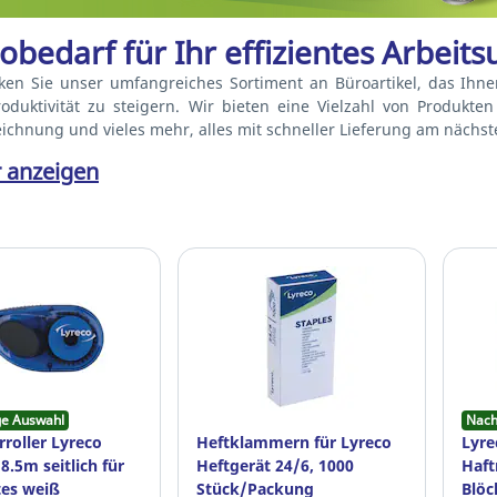
obedarf für Ihr effizientes Arbeit
ken Sie unser umfangreiches Sortiment an Büroartikel, das Ihnen 
roduktivität zu steigern. Wir bieten eine Vielzahl von Produkte
ichnung und vieles mehr, alles mit schneller Lieferung am nächst
 anzeigen
ge Auswahl
Nach
rroller Lyreco
Heftklammern für Lyreco
Lyre
.5m seitlich für
Heftgerät 24/6, 1000
Haft
es weiß
Stück/Packung
Blö