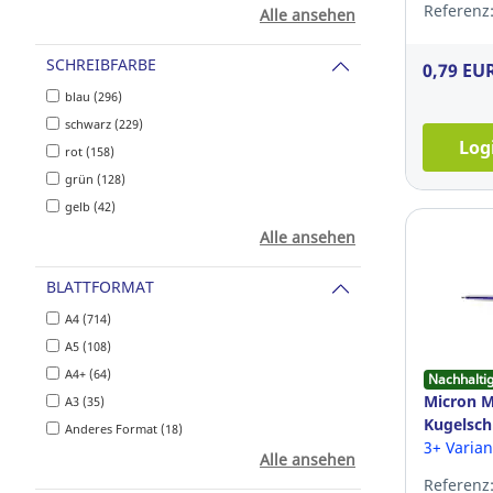
Referenz:
Alle ansehen
SCHREIBFARBE
0,79 EU
blau (296)
schwarz (229)
Log
rot (158)
grün (128)
gelb (42)
Alle ansehen
BLATTFORMAT
A4 (714)
A5 (108)
A4+ (64)
Nachhalti
Micron 
A3 (35)
Kugelsch
Anderes Format (18)
Druckme
3+ Varia
Alle ansehen
blau
Referenz