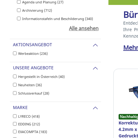
Agenda und Planung (27)
Archivierung (712)
Bür
Informationstafeln und Beschilderung (340)
Entdec
Alle ansehen
Ihre P
Kennze
AKTIONSANGEBOT
Mehr
Werbeaktion (236)
UNSERE ANGEBOTE
Hergestellt in Österreich (40)
Neuheiten (36)
Schlussverkauf (28)
MARKE
LYRECO (418)
Nachhalti
Korrektu
EDDING (212)
4.2mm x 8
EXACOMPTA (183)
Gedruckt