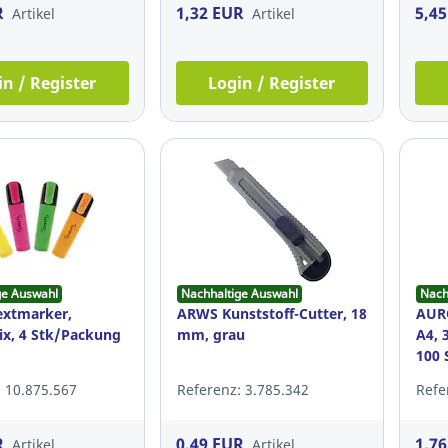
R
1,32 EUR
5,4
Artikel
Artikel
in / Register
Login / Register
ge Auswahl
Nachhaltige Auswahl
Nach
extmarker,
ARWS Kunststoff-Cutter, 18
AURO
x, 4 Stk/Packung
mm, grau
A4, 
100 
 10.875.567
Referenz: 3.785.342
Refe
R
0,49 EUR
1,7
Artikel
Artikel