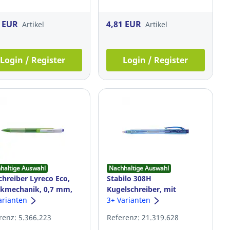
3 EUR
4,81 EUR
Artikel
Artikel
Login / Register
Login / Register
haltige Auswahl
Nachhaltige Auswahl
chreiber Lyreco Eco,
Stabilo 308H
kmechanik, 0,7 mm,
Kugelschreiber, mit
arianten
Druckmechanik, 0,38 mm,
3+ Varianten
blau
renz: 5.366.223
Referenz: 21.319.628