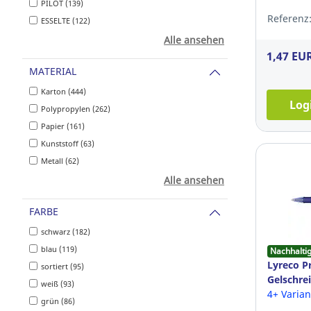
PILOT (139)
Referenz:
ESSELTE (122)
Alle ansehen
1,47 EU
MATERIAL
Karton (444)
Log
Polypropylen (262)
Papier (161)
Kunststoff (63)
Metall (62)
Alle ansehen
FARBE
schwarz (182)
blau (119)
Nachhalti
Lyreco 
sortiert (95)
Gelschrei
weiß (93)
Druckmec
4+ Varia
grün (86)
blau