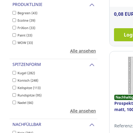
PRODUKTLINIE
Begreen (43)
0,08 EU
Ecoline (39)
FriXion (33)
Log
Paint (33)
WOW (33)
Alle ansehen
SPITZENFORM
Kugel (282)
Konisch (248)
Keilspitze (113)
Rundspitze (95)
Nachhalti
Nadel (66)
Prospekth
matt, 10
Alle ansehen
NACHFÜLLBAR
Referenz:
Nein (381)