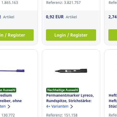
 1.865.163
Referenz: 3.821.757
Refe
R
0,92 EUR
2,7
Artikel
Artikel
in / Register
Login / Register
ge Auswahl
Nachhaltige Auswahl
Medium
Permanentmarker Lyreco,
Heft
reiber, ohne
Rundspitze, Strichstärke:
Heft
chanik, 1 mm,
nten
1,5-3mm, schwarz
4+ Varianten
Stü
: 130.772
Referenz: 151.158
Refe