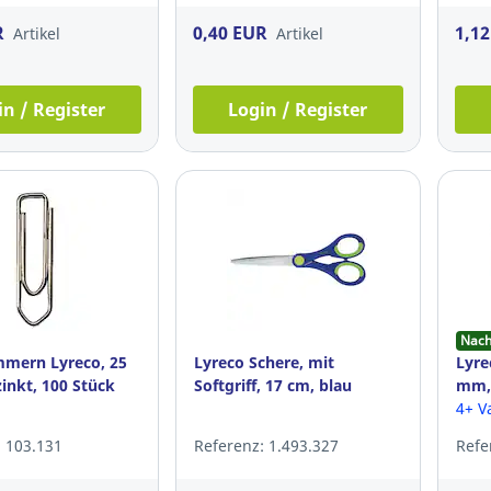
R
0,40 EUR
1,1
Artikel
Artikel
in / Register
Login / Register
Nach
mern Lyreco, 25
Lyreco Schere, mit
Lyre
inkt, 100 Stück
Softgriff, 17 cm, blau
mm, 
Blö
4+ V
: 103.131
Referenz: 1.493.327
Refe