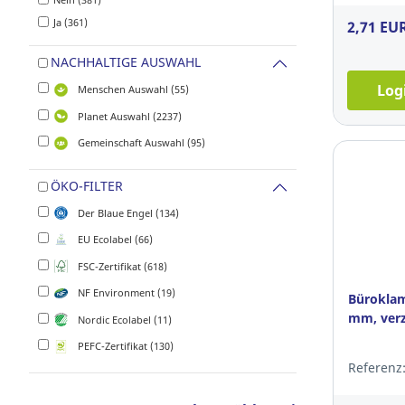
Ja (361)
2,71 EU
NACHHALTIGE AUSWAHL
Log
Menschen Auswahl (55)
Planet Auswahl (2237)
Gemeinschaft Auswahl (95)
ÖKO-FILTER
Der Blaue Engel (134)
EU Ecolabel (66)
FSC-Zertifikat (618)
NF Environment (19)
Büroklam
mm, verz
Nordic Ecolabel (11)
PEFC-Zertifikat (130)
Referenz