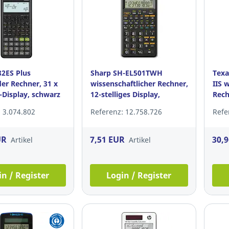
82ES Plus
Sharp SH-EL501TWH
Texa
er Rechner, 31 x
wissenschaftlicher Rechner,
IIS 
-Display, schwarz
12-stelliges Display,
Rech
schwarz-weiß
 3.074.802
Referenz: 12.758.726
Refe
UR
7,51 EUR
30,
Artikel
Artikel
in / Register
Login / Register