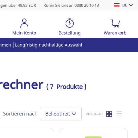
DE
ngen über 49,95 EUR
Rufen Sie uns an 0800 20 10 13
Mein Konto
Bestellung
Warenkorb
ehmen
Langfristig nachhaltige Auswahl
rechner
( 7 Produkte )
Sortieren nach
Beliebtheit
ANZEIGEN: