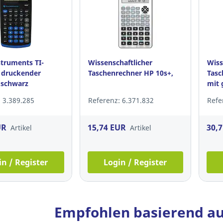
struments TI-
Wissenschaftlicher
Wiss
 druckender
Taschenrechner HP 10s+,
Tasc
 schwarz
mit 
 3.389.285
Referenz: 6.371.832
Refe
UR
15,74 EUR
30,
Artikel
Artikel
in / Register
Login / Register
Empfohlen basierend au