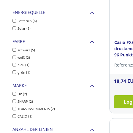
ENERGIEQUELLE
Batterien (6)
Solar (5)
FARBE
Casio FX
druckend
schwarz (5)
96 Punkt
weiß (2)
Referenz:
blau (1)
grün (1)
18,74 E
MARKE
HP (2)
Log
SHARP (2)
TEXAS INSTRUMENTS (2)
CASIO (1)
ANZAHL DER LINIEN