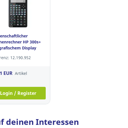
enschaftlicher
henrechner HP 300s+
grafischem Display
renz: 12.190.952
71 EUR
Artikel
Login / Register
f deinen Interessen