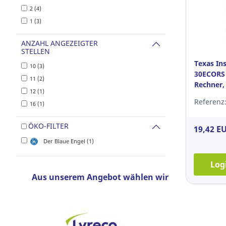
2 (4)
1 (3)
ANZAHL ANGEZEIGTER
STELLEN
Texas In
10 (3)
30ECORS
11 (2)
Rechner,
12 (1)
Referenz:
16 (1)
ÖKO-FILTER
19,42 E
Der Blaue Engel (1)
Log
Aus unserem Angebot wählen wir