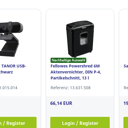
Nachhaltige Auswahl
8 TANOR USB-
Fellowes Powershred 6M
Sa
chwarz
Aktenvernichter, DIN P-4,
Partikelschnitt, 13 l
1.015.014
Referenz: 13.631.508
Re
66,14 EUR
1
n / Register
Login / Register