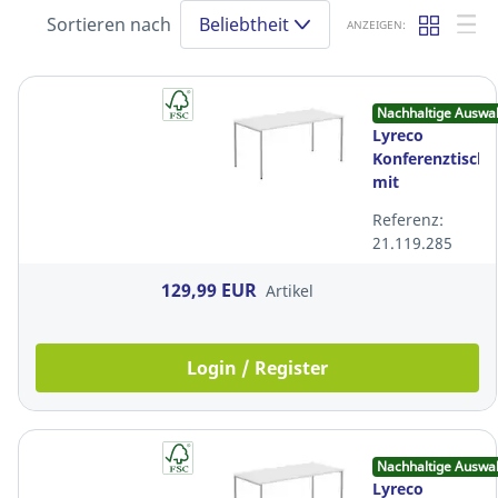
Sortieren nach
Beliebtheit
ANZEIGEN:
Nachhaltige Auswa
Lyreco
Konferenztisch
mit
Metallbeinen,
Referenz:
160 × 80 cm,
21.119.285
weiß
129,99 EUR
Artikel
Login / Register
Nachhaltige Auswa
Lyreco