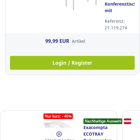
Konferenztisch
mit
Metallbeinen,
Referenz:
120 × 60 cm,
21.119.274
weiß
99,99 EUR
Artikel
Login / Register
Nur kurz: - 40%
Nachhaltige Auswahl
Exacompta
ECOTRAY