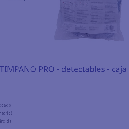
IMPANO PRO - detectables - caja
ldeado
ntaria)
érdida