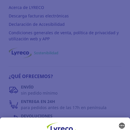
Acerca de LYRECO
Descarga facturas electrónicas
Declaración de Accesibilidad
Condiciones generales de venta, política de privacidad y
utilización web y APP
Sostenibilidad
¿QUÉ OFRECEMOS?
ENVÍO
sin pedido mínimo
ENTREGA EN 24H
para pedidos antes de las 17h en península
DEVOLUCIONES
antes de 30 días