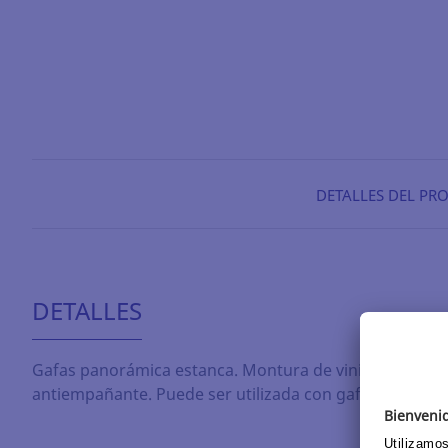
DETALLES DEL PR
DETALLES
Gafas panorámica estanca. Montura de vinilo flexible. 
antiempañante. Puede ser utilizada con gafas graduadas