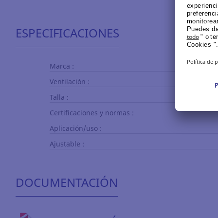
ESPECIFICACIONES
Marca :
Ventilación :
Talla :
Certificaciones y normas :
Aplicación/uso :
Ajustable :
DOCUMENTACIÓN