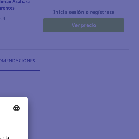
limax Azahara
arentes
Inicia sesión o regístrate
464
Ver precio
OMENDACIONES