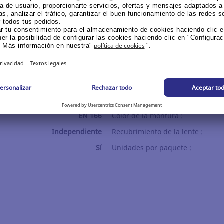
CLIMAX
Tipo de protección :
Sí
Material de la lente :
Talla única
Tipo de diseño :
EN 166
Color de la montura :
Independiente
Recubrimiento de la lente :
Sí
Unidades por paquete :