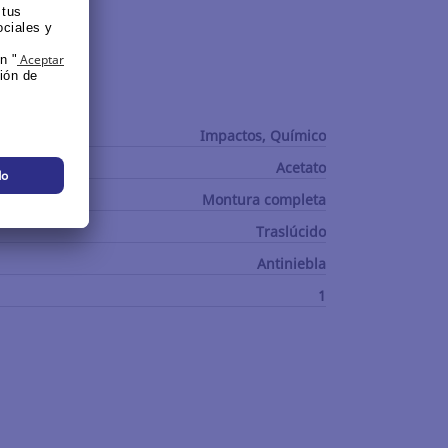
Impactos, Químico
Acetato
Montura completa
Traslúcido
Antiniebla
1