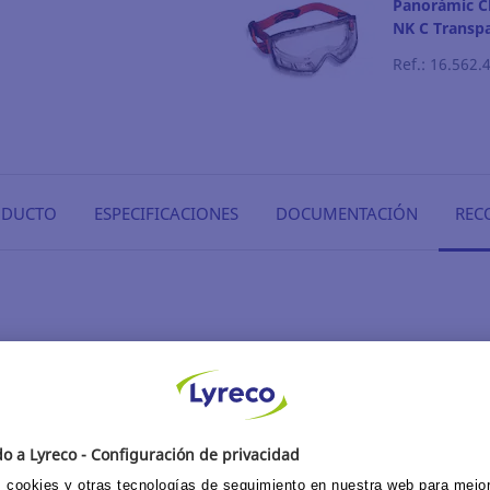
Panorámic C
NK C Transp
Ref.: 16.562.
ODUCTO
ESPECIFICACIONES
DOCUMENTACIÓN
REC
Ocular en acetato
. Clase óptica 1. Estanca.