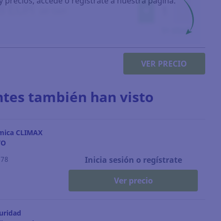
y precios, accede o regístrate a nuestra página.
VER PRECIO
ntes también han visto
mica CLIMAX
TO
378
Inicia sesión o regístrate
Ver precio
uridad