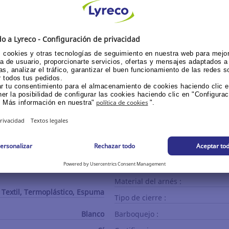
e alta resistencia con carcasa de Polietileno de Alta Densi
JSP
Aplicación/uso :
Sector automovilístico, Sector
alimentario, Sector forestal,
Material del arnés :
, Textil, Termoplástico, Espuma
Tipo de cierre :
Blanco
Barboquejo :