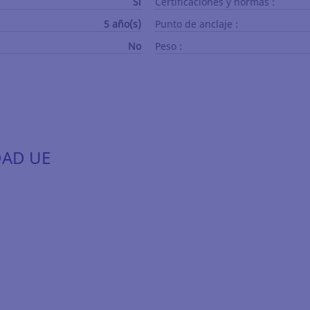
Sí
Certificaciones y normas :
5 año(s)
Punto de anclaje :
No
Peso :
DAD UE