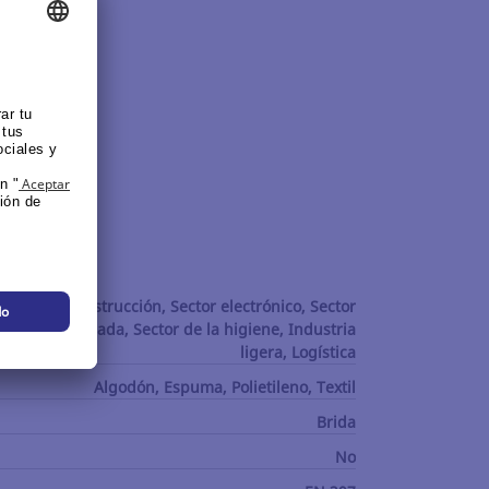
dad (HDPE).
 químico, Construcción, Sector electrónico, Sector
 Industria pesada, Sector de la higiene, Industria
ligera, Logística
Algodón, Espuma, Polietileno, Textil
Brida
No