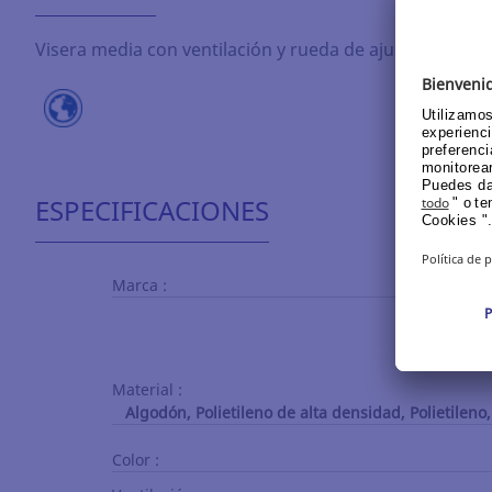
Visera media con ventilación y rueda de ajuste. Casco d
ESPECIFICACIONES
Marca :
Material :
Algodón, Polietileno de alta densidad, Polietileno
Color :