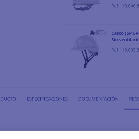
Ref.: 10.046.
Casco JSP E
Sin ventilaci
Ref.: 19.605.
ODUCTO
ESPECIFICACIONES
DOCUMENTACIÓN
REC