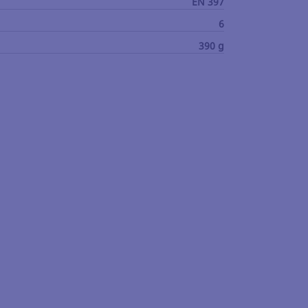
EN 397
6
390 g