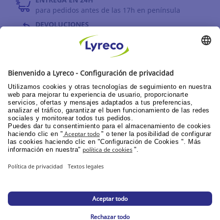
para pedidos antes de las 17h en península
DEVOLUCIONES
antes de 30 días
INFORMACIÓN GENERAL
PPU área de clientes
Catálogos y promociones
Documentación corporativa
© Lyreco 2026
Declaración de Accesibilidad
|
|
Política de
privacidad
|
Configuración de la privacidad
|
Mapa del sitio web