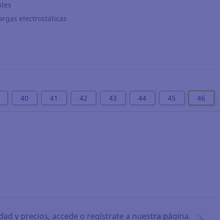
ntes
rgas electrostáticas
40
41
42
43
44
45
46
idad y precios, accede o regístrate a nuestra página.