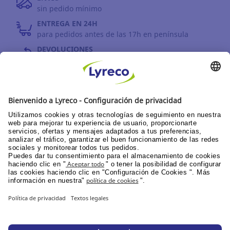
sin pedido mínimo
ENTREGA EN 24H
para pedidos antes de las 17h en península
DEVOLUCIONES
antes de 30 días
INFORMACIÓN GENERAL
PPU área de clientes
Catálogos y promociones
Documentación corporativa
© Lyreco 2026
Declaración de Accesibilidad
|
|
Política de
privacidad
|
Configuración de la privacidad
|