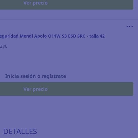
Ver precio
eguridad Mendi Apolo O11W S3 ESD SRC - talla 42
.236
Inicia sesión o regístrate
Ver precio
DETALLES