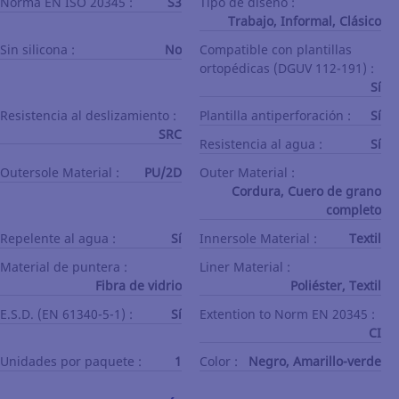
Norma EN ISO 20345 :
S3
Tipo de diseño :
Trabajo, Informal, Clásico
Sin silicona :
No
Compatible con plantillas
ortopédicas (DGUV 112-191) :
Sí
Resistencia al deslizamiento :
Plantilla antiperforación :
Sí
SRC
Resistencia al agua :
Sí
Outersole Material :
PU/2D
Outer Material :
Cordura, Cuero de grano
completo
Repelente al agua :
Sí
Innersole Material :
Textil
Material de puntera :
Liner Material :
Fibra de vidrio
Poliéster, Textil
E.S.D. (EN 61340-5-1) :
Sí
Extention to Norm EN 20345 :
CI
Unidades por paquete :
1
Color :
Negro, Amarillo-verde