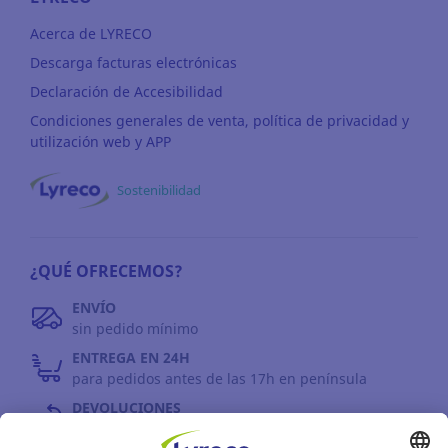
Acerca de LYRECO
Descarga facturas electrónicas
Declaración de Accesibilidad
Condiciones generales de venta, política de privacidad y
utilización web y APP
Sostenibilidad
¿QUÉ OFRECEMOS?
ENVÍO
sin pedido mínimo
ENTREGA EN 24H
para pedidos antes de las 17h en península
DEVOLUCIONES
antes de 30 días