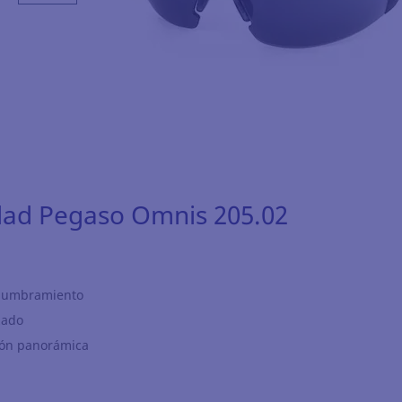
dad Pegaso Omnis 205.02
slumbramiento
zado
ión panorámica