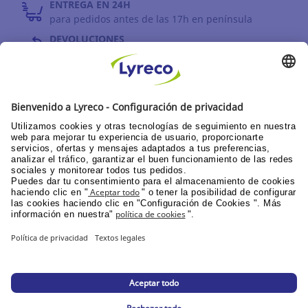
ENTREGA EN 24H
para pedidos antes de las 17h en península
DEVOLUCIONES
antes de 30 días
INFORMACIÓN GENERAL
PPU área de clientes
Catálogos y promociones
Documentación corporativa
© Lyreco 2026
Declaración de Accesibilidad
|
|
Política de
privacidad
|
Configuración de la privacidad
|
Mapa del sitio web