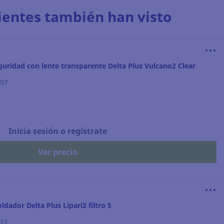
lientes también han visto
guridad con lente transparente Delta Plus Vulcano2 Clear
597
Inicia sesión o regístrate
Ver precio
ldador Delta Plus Lipari2 filtro 5
911