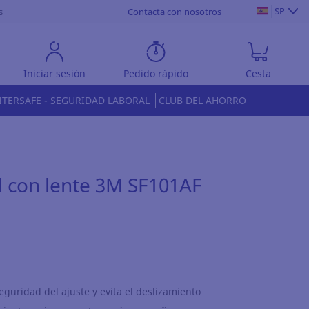
SP
s
Contacta con nosotros
Iniciar sesión
Pedido rápido
Cesta
NTERSAFE - SEGURIDAD LABORAL
CLUB DEL AHORRO
d con lente 3M SF101AF
eguridad del ajuste y evita el deslizamiento