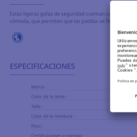
Estas ligeras gafas de seguridad cuentan con un inno
cómoda, que permiten que las patillas se flexionen y se
ESPECIFICACIONES
Marca :
Color de la lente :
Talla :
Color de la montura :
Peso :
Certificaciones y normas :