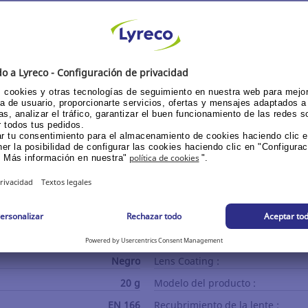
vador diseño de patillas de 3M con nervaduras ranuradas 
 autoajusten al tamaño y la forma de la cabeza del usuario.
3M
Tipo de protección :
Incolora
Material de la lente :
Talla única
Frame Material :
Negro
Lens Coating :
20 g
Modelo del producto :
EN 166
Recubrimiento de la lente :