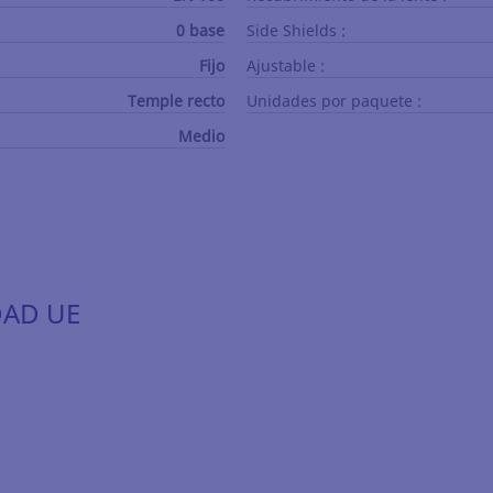
0 base
Side Shields :
Fijo
Ajustable :
Temple recto
Unidades por paquete :
Medio
DAD UE