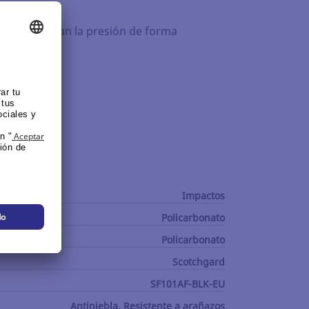
que compensan la presión de forma
Impactos
Policarbonato
Policarbonato
Scotchgard
SF101AF-BLK-EU
Antiniebla, Resistente a arañazos