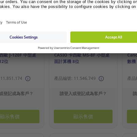
卡西歐 J-120F 中型桌
CASIO 卡西歐 MS-8F 小型桌
Can
12位
面計算機 8位
數機
1.851.174
產品編號: 11.546.749
產品編
或登記成為客戶？
請登入或登記成為客戶？
顯示售價
顯示售價