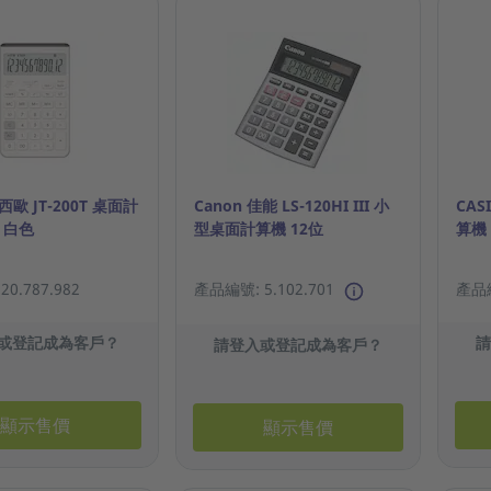
西歐 JT-200T 桌面計
Canon 佳能 LS-120HI III 小
CAS
 白色
型桌面計算機 12位
算機 
0.787.982
產品編號: 5.102.701
產品編
或登記成為客戶？
請登入或登記成為客戶？
顯示售價
顯示售價