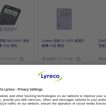
更多選擇
卡西歐 MS-20UC 迷你
Canon 佳能 LS-125T 桌面計
CAS
 12位 黑色
數機 12位 紫色
型桌
0.532.847
產品編號: 16.714.881
產品編
或登記成為客戶？
請登入或登記成為客戶？
顯示售價
顯示售價