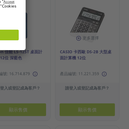
更多選擇
on 佳能 LS-125T 桌面計
CASIO 卡西歐 DS-2B 大型桌
 12位 深藍色
面計算機 12位
號: 16.714.879
產品編號: 11.221.359
請登入或登記成為客戶？
請登入或登記成為客戶？
顯示售價
顯示售價