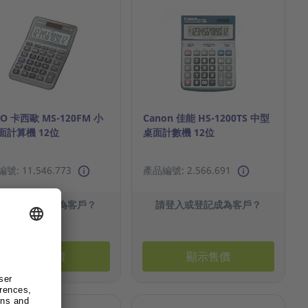
IO 卡西歐 MS-120FM 小
Canon 佳能 HS-1200TS 中型
面計算機 12位
桌面計數機 12位
號: 11.546.773
產品編號: 2.566.691
請登入或登記成為客戶？
請登入或登記成為客戶？
顯示售價
顯示售價