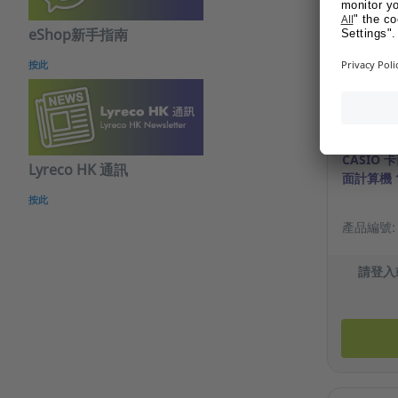
eShop新手指南
按此
CASIO 
Lyreco HK 通訊
面計算機 
按此
產品編號: 1
請登入