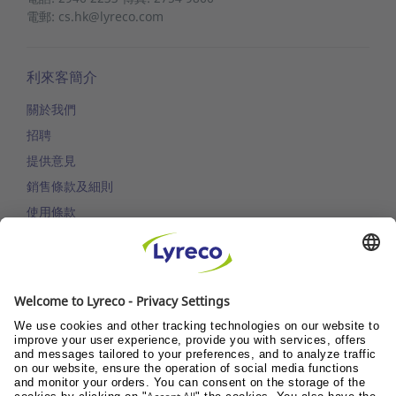
電郵: cs.hk@lyreco.com
利來客簡介
關於我們
招聘
提供意見
銷售條款及細則
使用條款
可持續發展
其他
翌日送貨
*下午5:30前經網上購物平台的訂單