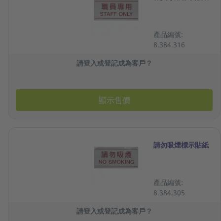
產品編號:
8.384.316
請登入或登記成為客戶？
顯示售價
請勿吸煙標示貼紙
產品編號:
8.384.305
請登入或登記成為客戶？