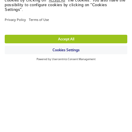
免費送貨
適用於網上訂購滿$200或以上
免費退回
30日退換保障
LYRECO DELIVERS WELLNESS
Wellness@Pantry
Wellness@Workplace
Wellness@Teams
© Lyreco2024年
使用條款
|
Data privacy policy
|
Privacy Settings
|
網站地圖