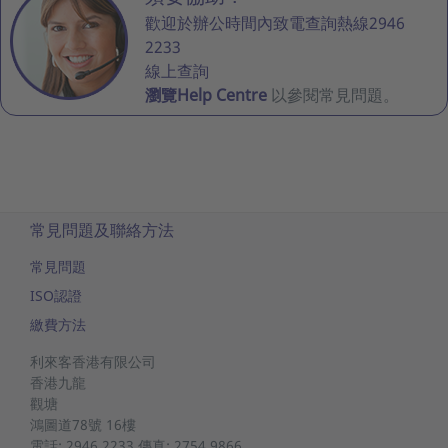
歡迎於辦公時間內致電查詢熱線2946
2233
線上查詢
瀏覽Help Centre
以參閱常見問題。
常見問題及聯絡方法
常見問題
ISO認證
繳費方法
利來客香港有限公司
香港九龍
觀塘
鴻圖道78號
16樓
電話: 2946 2233 傳真: 2754 9866