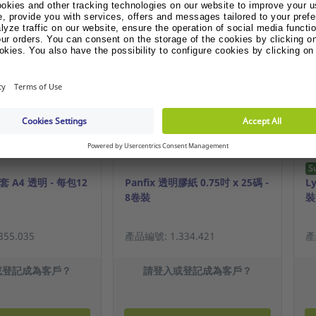
你可能對以下
更多選擇
S
套 A4 透明 - 每包12
Panfix 透明膠紙 0.75吋 x 25碼 -
L
8卷裝
裝
55.035
產品編號: 1.334.421
產
或登記成為客戶？
請登入或登記成為客戶？