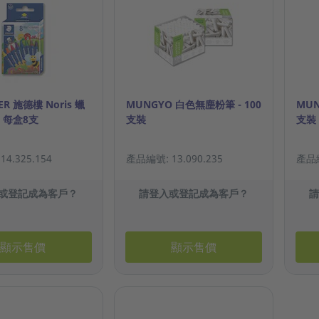
ER 施德樓 Noris 蠟
MUNGYO 白色無塵粉筆 - 100
MUN
- 每盒8支
支裝
支裝
4.325.154
產品編號: 13.090.235
產品編
或登記成為客戶？
請登入或登記成為客戶？
顯示售價
顯示售價