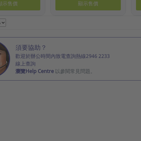
顯示售價
顯示售價
須要協助？
歡迎於辦公時間內致電查詢熱線2946 2233
線上查詢
瀏覽Help Centre
以參閱常見問題。