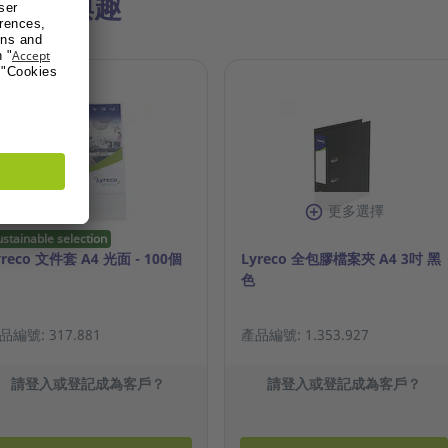
產品感興趣
更多選擇
ustainable selection
yreco 文件套 A4 光面 - 100個
Lyreco 全包膠檔案夾 A4 3吋 黑
色
品編號: 317.881
產品編號: 1.353.927
請登入或登記成為客戶？
請登入或登記成為客戶？