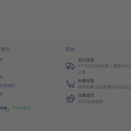
客簡介
其他
們
翌日送貨
*下午5:30前經網上購物平台
訂單
見
免費送貨
款及細則
適用於網上訂購滿$200或以
款
免費退回
30日退換保障
可持續發展