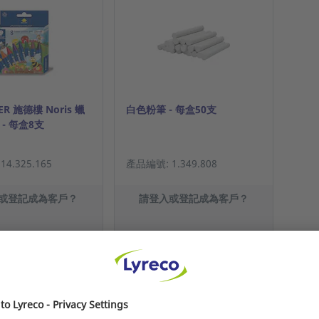
ER 施德樓 Noris 蠟
白色粉筆 - 每盒50支
 - 每盒8支
4.325.165
產品編號: 1.349.808
或登記成為客戶？
請登入或登記成為客戶？
顯示售價
顯示售價