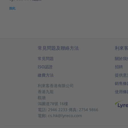
按此
常見問題及聯絡方法
利來
常見問題
關於我
ISO認證
招聘
繳費方法
提供意
銷售條
利來客香港有限公司
香港九龍
使用條
觀塘
鴻圖道78號
16樓
電話: 2946 2233 傳真: 2754 9866
電郵: cs.hk@lyreco.com