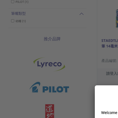
PILOT (1)
筆嘴類型
幼嘴 (1)
推介品牌
STAEDTL
筆 14毫米
產品編號: 1
請登入