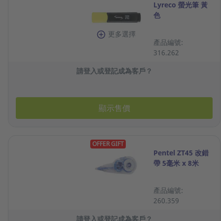
Lyreco 螢光筆 黃
色
更多選擇
產品編號:
316.262
請登入或登記成為客戶？
顯示售價
OFFER GIFT
Pentel ZT45 改錯
帶 5毫米 x 8米
產品編號:
260.359
請登入或登記成為客戶？