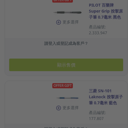
PILOT 百樂牌
Super Grip 按掣原
子筆 0.7毫米 黑色
更多選擇
產品編號:
2.333.947
請登入或登記成為客戶？
顯示售價
OFFER GIFT
三菱 SN-101
Laknock 按掣原子
筆 0.7毫米 藍色
更多選擇
產品編號:
177.807