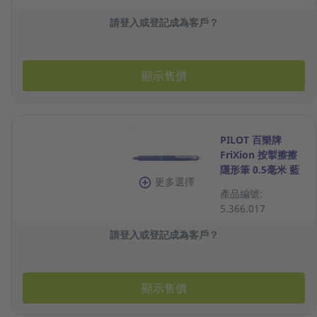
請登入或登記成為客戶？
顯示售價
PILOT 百樂牌
FriXion 按掣擦擦
隱形筆 0.5毫米 藍
更多選擇
色
產品編號:
5.366.017
請登入或登記成為客戶？
顯示售價