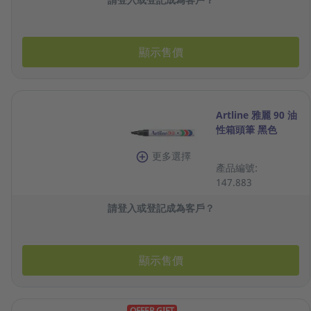
顯示售價
Artline 雅麗 90 油
性箱頭筆 黑色
更多選擇
產品編號:
147.883
請登入或登記成為客戶？
顯示售價
OFFER GIFT