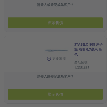
請登入或登記成為客戶？
顯示售價
STABILO 808 原子
筆 幼咀 0.7毫米 藍
色
更多選擇
產品編號:
1.335.663
請登入或登記成為客戶？
顯示售價