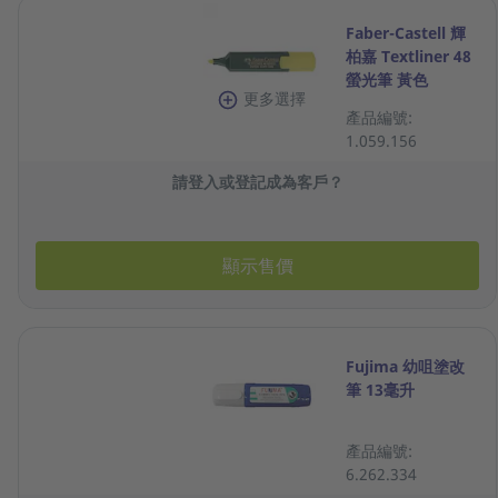
Faber-Castell 輝
柏嘉 Textliner 48
螢光筆 黃色
更多選擇
產品編號:
1.059.156
請登入或登記成為客戶？
顯示售價
Fujima 幼咀塗改
筆 13毫升
產品編號:
6.262.334