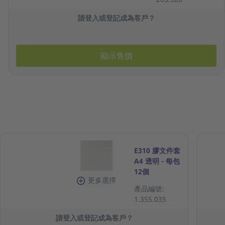
請登入或登記成為客戶？
顯示售價
E310 膠文件套
A4 透明 - 每包
12個
更多選擇
產品編號:
1.355.035
請登入或登記成為客戶？