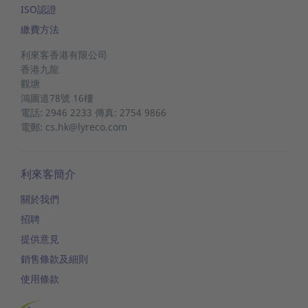
ISO認證
繳費方法
利來客香港有限公司
香港九龍
觀塘
鴻圖道78號
16樓
電話: 2946 2233 傳真: 2754 9866
電郵: cs.hk@lyreco.com
利來客簡介
關於我們
招聘
提供意見
銷售條款及細則
使用條款