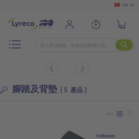
HK
腳踏及背墊
( 5 產品 )
顯示
Fellowes