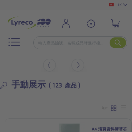
HK
手動展示
( 123 產品 )
顯示
A4 活頁資料簿替芯