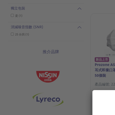
獨立包裝
是 (1)
消減噪音指數 (SNR)
25 分貝 (1)
推介品牌
新品上市
Prozone A
耳式即棄口罩(
50個裝
產品編號: 22.
請登入