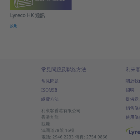
Lyreco HK 通訊
按此
常見問題及聯絡方法
利來
常見問題
關於我
ISO認證
招聘
繳費方法
提供意
銷售條
利來客香港有限公司
香港九龍
使用條
觀塘
鴻圖道78號
16樓
電話: 2946 2233 傳真: 2754 9866