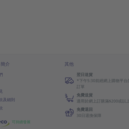
客簡介
其他
們
翌日送貨
*下午5:30前經網上購物平台
訂單
見
免費送貨
款及細則
適用於網上訂購滿$200或以
款
免費退回
30日退換保障
可持續發展