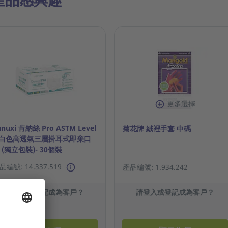
更多選擇
anuxi 肯納絲 Pro ASTM Level
菊花牌 絨裡手套 中碼
 白色高透氣三層掛耳式即棄口
 (獨立包裝)- 30個裝
品編號: 14.337.519
產品編號: 1.934.242
請登入或登記成為客戶？
請登入或登記成為客戶？