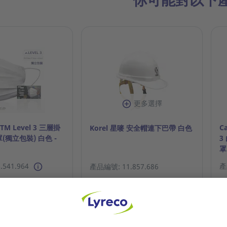
更多選擇
STM Level 3 三層掛
C
Korel 星嘜 安全帽連下巴帶 白色
獨立包裝) 白色 -
3
罩
541.964
產
產品編號: 11.857.686
請登入或登記成為客戶？
或登記成為客戶？