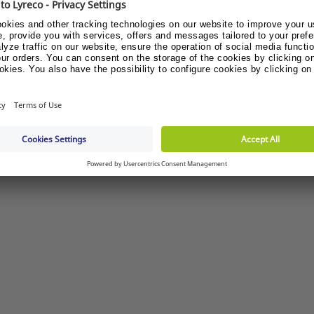
顯示售價
顯示售價
須要協助？
歡迎於辦公時間內致電查詢熱線2946 2233
線上查詢
瀏覽Help Centre
以參閱常見問題。