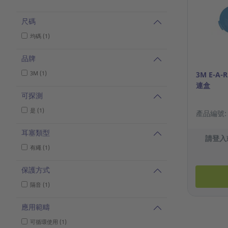
尺碼
均碼 (1)
品牌
3M (1)
3M E-A-
連盒
可探測
是 (1)
產品編號: 7
耳塞類型
請登入
有繩 (1)
保護方式
隔音 (1)
應用範疇
可循環使用 (1)