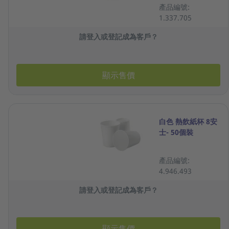
產品編號:
1.337.705
請登入或登記成為客戶？
顯示售價
白色 熱飲紙杯 8安
士- 50個裝
產品編號:
4.946.493
請登入或登記成為客戶？
顯示售價