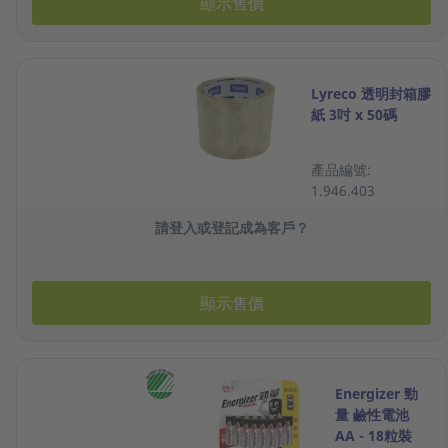
顯示售價
Lyreco 透明封箱膠
紙 3吋 x 50碼
產品編號:
1.946.403
請登入或登記成為客戶？
顯示售價
Energizer 勁
量 鹼性電池
AA - 18粒裝