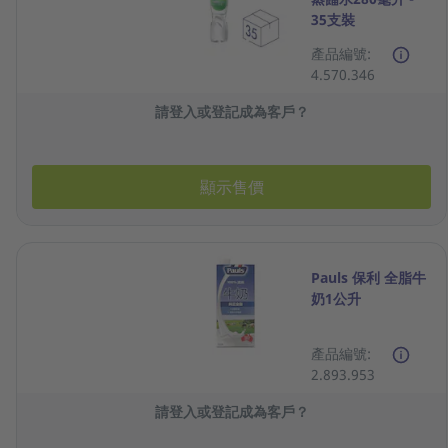
35支裝
產品編號:
4.570.346
請登入或登記成為客戶？
顯示售價
Pauls 保利 全脂牛
奶1公升
產品編號:
2.893.953
請登入或登記成為客戶？