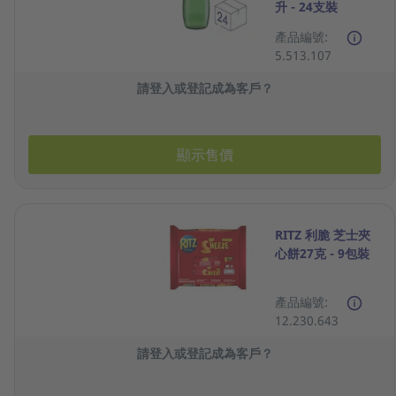
升 - 24支裝
產品編號:
5.513.107
請登入或登記成為客戶？
顯示售價
RITZ 利脆 芝士夾
心餅27克 - 9包裝
產品編號:
12.230.643
請登入或登記成為客戶？