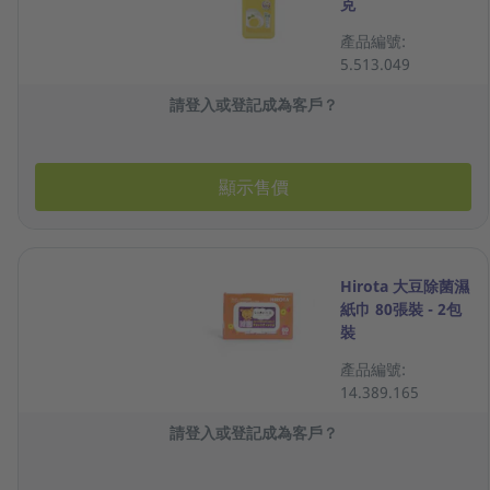
克
產品編號:
5.513.049
請登入或登記成為客戶？
顯示售價
Hirota 大豆除菌濕
紙巾 80張裝 - 2包
裝
產品編號:
14.389.165
請登入或登記成為客戶？