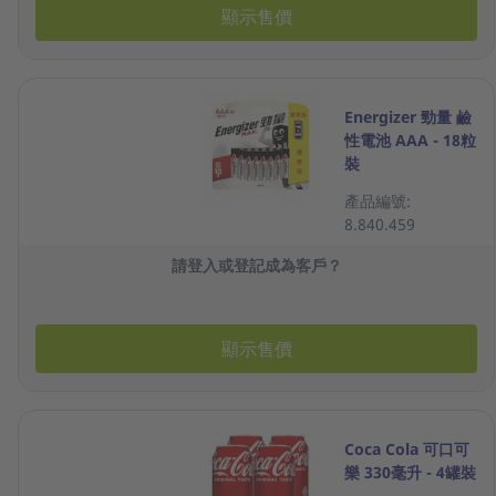
顯示售價
Energizer 勁量 鹼
性電池 AAA - 18粒
裝
產品編號:
8.840.459
請登入或登記成為客戶？
顯示售價
Coca Cola 可口可
樂 330毫升 - 4罐裝