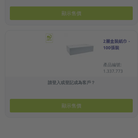
顯示售價
2層盒裝紙巾 -
100張裝
產品編號:
1.337.773
請登入或登記成為客戶？
顯示售價