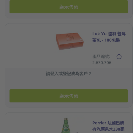
顯示售價
Luk Yu 陸羽 普洱
茶包 - 100包裝
產品編號:
2.630.306
請登入或登記成為客戶？
顯示售價
Perrier 法國巴黎
有汽礦泉水330毫