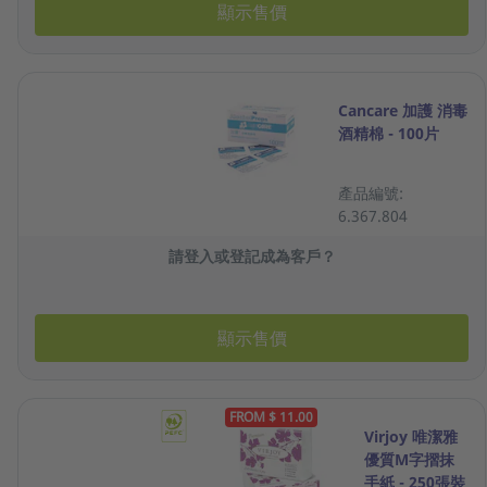
顯示售價
Cancare 加護 消毒
酒精棉 - 100片
產品編號:
6.367.804
請登入或登記成為客戶？
顯示售價
FROM $ 11.00
Virjoy 唯潔雅
優質M字摺抹
手紙 - 250張裝