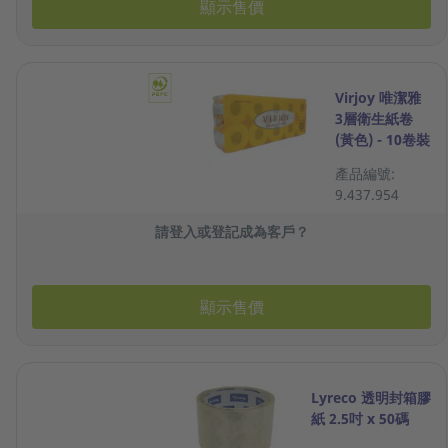
顯示售價
Virjoy 唯潔雅
3層衛生紙卷
(黃色) - 10卷裝
產品編號:
9.437.954
請登入或登記成為客戶？
顯示售價
Lyreco 透明封箱膠
紙 2.5吋 x 50碼