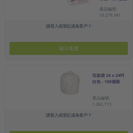
產品編號:
10.279.341
請登入或登記成為客戶？
顯示售價
垃圾袋 24 x 24吋
白色 - 100個裝
產品編號:
1.362.713
請登入或登記成為客戶？