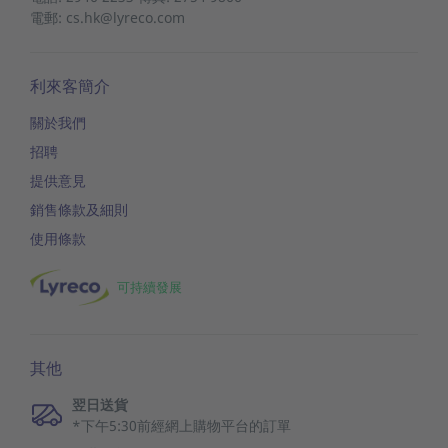
電郵: cs.hk@lyreco.com
利來客簡介
關於我們
招聘
提供意見
銷售條款及細則
使用條款
可持續發展
其他
翌日送貨
*下午5:30前經網上購物平台的訂單