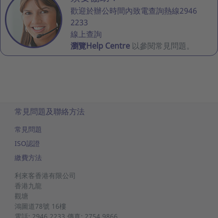
歡迎於辦公時間內致電查詢熱線2946
2233
線上查詢
瀏覽Help Centre
以參閱常見問題。
常見問題及聯絡方法
常見問題
ISO認證
繳費方法
利來客香港有限公司
香港九龍
觀塘
鴻圖道78號
16樓
電話: 2946 2233 傳真: 2754 9866