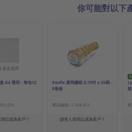
你可能對以下
更多選擇
S
套 A4 透明 - 每包12
Panfix 透明膠紙 0.75吋 x 25碼 -
L
8卷裝
裝
55.035
產品編號: 1.334.421
產
或登記成為客戶？
請登入或登記成為客戶？