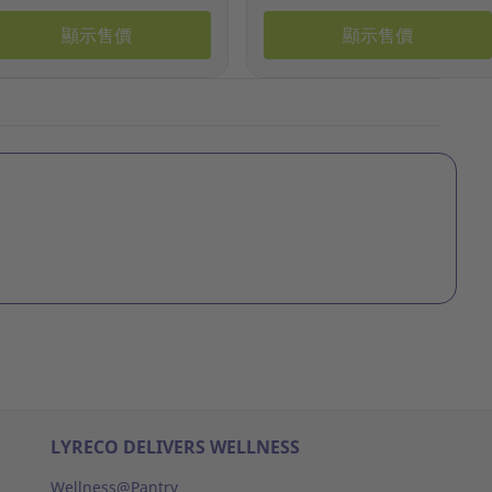
顯示售價
顯示售價
LYRECO DELIVERS WELLNESS
Wellness@Pantry