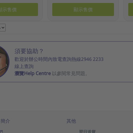
顯示售價
顯示售價
須要協助？
歡迎於辦公時間內致電查詢熱線2946 2233
線上查詢
瀏覽Help Centre
以參閱常見問題。
客簡介
其他
們
翌日送貨