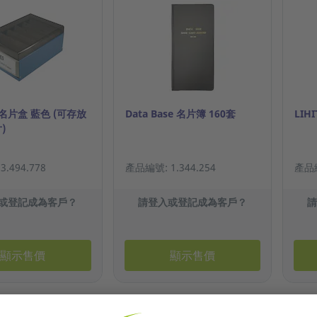
 名片盒 藍色 (可存放
Data Base 名片簿 160套
LIH
)
.494.778
產品編號: 1.344.254
產品編
或登記成為客戶？
請登入或登記成為客戶？
顯示售價
顯示售價