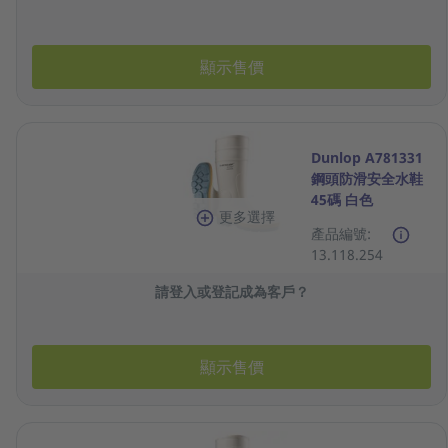
顯示售價
Dunlop A781331
鋼頭防滑安全水鞋
45碼 白色
更多選擇
產品編號:
13.118.254
請登入或登記成為客戶？
顯示售價