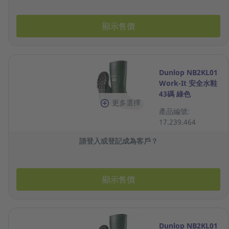
顯示售價
Dunlop NB2KL01
Work-It 安全水鞋
43碼 綠色
更多選擇
產品編號:
17.239.464
請登入或登記成為客戶？
顯示售價
Dunlop NB2KL01