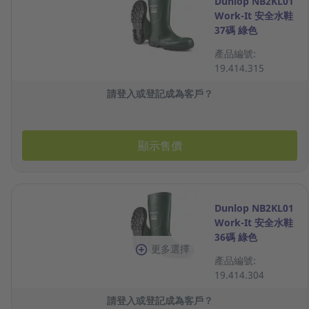
Dunlop NB2KL01
Work-It 安全水鞋
37碼 綠色
產品編號:
19.414.315
請登入或登記成為客戶？
顯示售價
Dunlop NB2KL01
Work-It 安全水鞋
36碼 綠色
更多選擇
產品編號:
19.414.304
請登入或登記成為客戶？