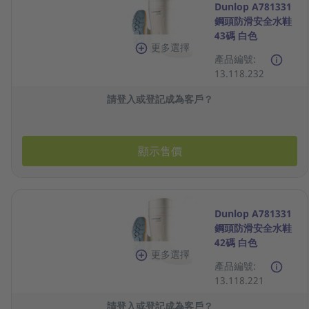
Dunlop A781331
鋼頭防滑安全水鞋
43碼 白色
更多選擇
產品編號:
13.118.232
請登入或登記成為客戶？
顯示售價
Dunlop A781331
鋼頭防滑安全水鞋
42碼 白色
更多選擇
產品編號:
13.118.221
請登入或登記成為客戶？