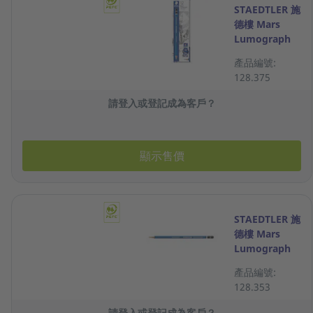
STAEDTLER 施
德樓 Mars
Lumograph
100 HB 木製鉛
產品編號:
筆 - 12支裝
128.375
請登入或登記成為客戶？
顯示售價
STAEDTLER 施
德樓 Mars
Lumograph
100 2B 木製鉛
產品編號:
筆 - 12支裝
128.353
請登入或登記成為客戶？