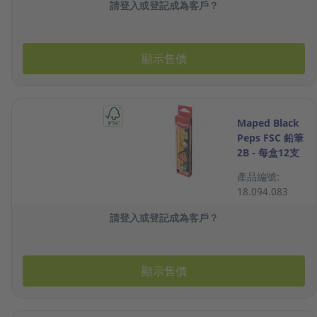
請登入或登記成為客戶？
顯示售價
Maped Black
Peps FSC 鉛筆
2B - 每盒12支
產品編號:
18.094.083
請登入或登記成為客戶？
顯示售價