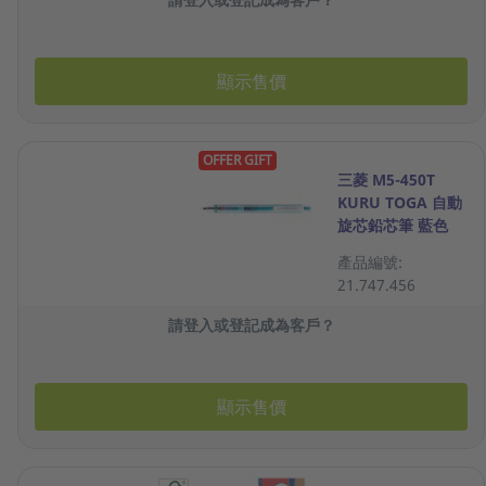
顯示售價
OFFER GIFT
三菱 M5-450T
KURU TOGA 自動
旋芯鉛芯筆 藍色
產品編號:
21.747.456
請登入或登記成為客戶？
顯示售價