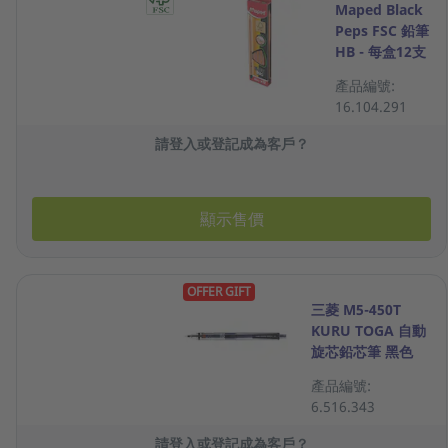
Maped Black
Peps FSC 鉛筆
HB - 每盒12支
產品編號:
16.104.291
請登入或登記成為客戶？
顯示售價
OFFER GIFT
三菱 M5-450T
KURU TOGA 自動
旋芯鉛芯筆 黑色
產品編號:
6.516.343
請登入或登記成為客戶？