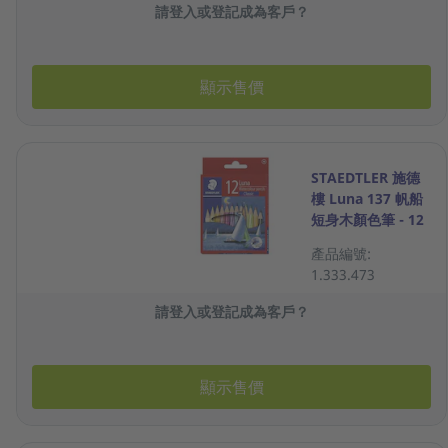
請登入或登記成為客戶？
顯示售價
STAEDTLER 施德
樓 Luna 137 帆船
短身木顏色筆 - 12
色
產品編號:
1.333.473
請登入或登記成為客戶？
顯示售價