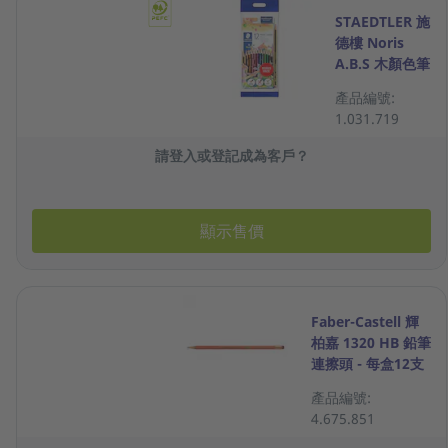
STAEDTLER 施
德樓 Noris
A.B.S 木顏色筆
- 12色
產品編號:
1.031.719
請登入或登記成為客戶？
顯示售價
Faber-Castell 輝
柏嘉 1320 HB 鉛筆
連擦頭 - 每盒12支
產品編號:
4.675.851