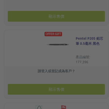
顯示售價
OFFER GIFT
Pentel P205 鉛芯
筆 0.5毫米 黑色
產品編號:
177.396
請登入或登記成為客戶？
顯示售價