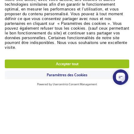
LIVRAISON SOUS 24 HEURES
pour toute commande passée avant 17h
RETOUR GRATUIT
30 jours pour changer d'avis (sauf produits non
retournables)
Découvrez toutes les vidéos
Politique RSE
Durabilité
Objectifs du développement
© Lyreco 2024
Conditions generales de vente
|
Conditions
generales d'utilisation
|
Conditions de retours
et service après vente
|
Politique de donnees