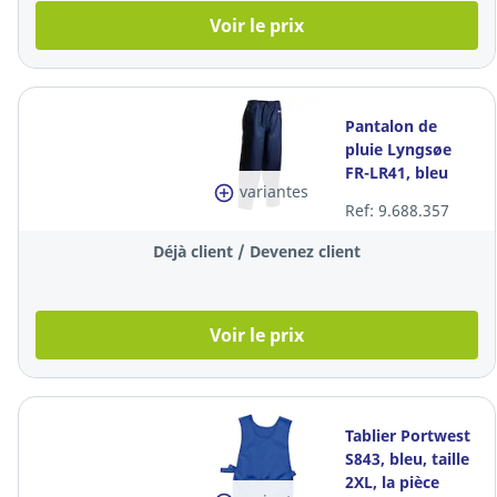
Voir le prix
Pantalon de
pluie Lyngsøe
FR-LR41, bleu
variantes
marine, taille S,
Ref: 9.688.357
la pièce
Déjà client / Devenez client
Voir le prix
Tablier Portwest
S843, bleu, taille
2XL, la pièce