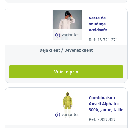
Veste de
soudage
Weldsafe
variantes
Welding Super,
Ref: 13.721.271
gris, taille XL, la
pièce
Déjà client / Devenez client
Voir le prix
Combinaison
Ansell Alphatec
3000, jaune, taille
variantes
XL
Ref: 9.957.357