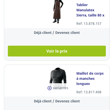
Tablier
Manulatex
Sierra, taille 80 x
100 cm, la pièce
Ref: 13.878.157
Déjà client / Devenez client
Voir le prix
Maillot de corps
à manches
longues
variantes
Intersafe
Ref: 13.817.498
FR/AST/ARC,
noir, taille L
Déjà client / Devenez client