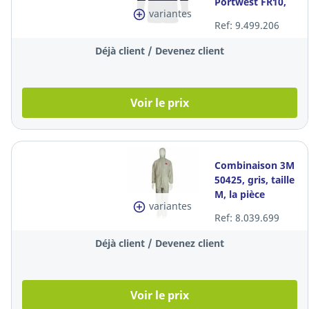
Portwest FR10,
variantes
bleu marine,
Ref: 9.499.206
taille XS, la piece
Déjà client / Devenez client
Voir le prix
Combinaison 3M
50425, gris, taille
M, la pièce
variantes
Ref: 8.039.699
Déjà client / Devenez client
Voir le prix