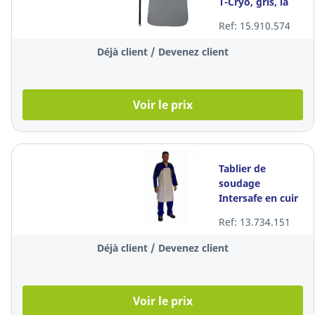
T-Cryo, gris, la
pièce
Ref: 15.910.574
Déjà client / Devenez client
Voir le prix
Tablier de
soudage
Intersafe en cuir
fleur, taille 90 x
Ref: 13.734.151
130 cm, la pièce
Déjà client / Devenez client
Voir le prix