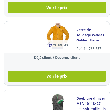
Voir le prix
Veste de
soudage Weldas
Golden Brown
variantes
44-2530/P, jaune,
Ref: 14.768.757
taille L, la pièce
Déjà client / Devenez client
Voir le prix
Doublure d'hiver
MSA 10118427
FR, noir, taille , la