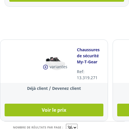
Chaussures
de sécurité
My-T-Gear
variantes
My-T-Start
Ref:
S3, SRC, ESD,
13.319.271
noires,
pointure W-
Déjà client / Devenez client
38
Voir le prix
NOMBRE DE RÉULTATS PAR PAGE :