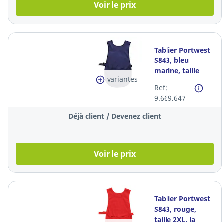
Voir le prix
Tablier Portwest
S843, bleu
marine, taille
variantes
S/M, la pièce
Ref:
9.669.647
Déjà client / Devenez client
Voir le prix
Tablier Portwest
S843, rouge,
taille 2XL, la