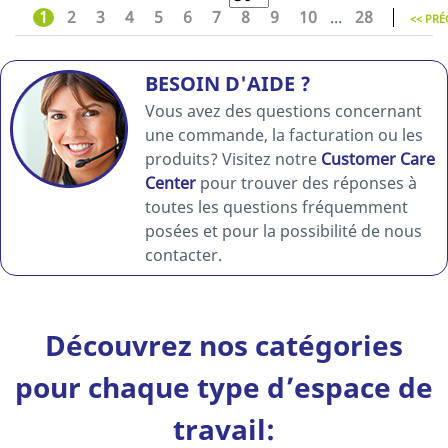
1
2
3
4
5
6
7
8
9
10
...
28
<< PRÉ
BESOIN D'AIDE ?
Vous avez des questions concernant
une commande, la facturation ou les
produits? Visitez notre
Customer Care
Center
pour trouver des réponses à
toutes les questions fréquemment
posées et pour la possibilité de nous
contacter.
Découvrez nos catégories
pour chaque type d’espace de
travail: