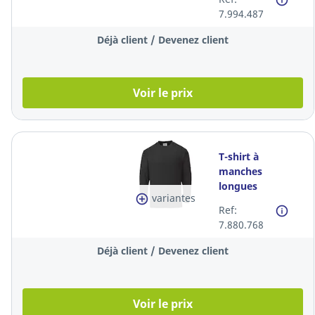
la pièce
7.994.487
Déjà client / Devenez client
Voir le prix
T-shirt à
manches
longues
variantes
Portwest FR11,
Ref:
noir, taille 3XL, la
7.880.768
piece
Déjà client / Devenez client
Voir le prix