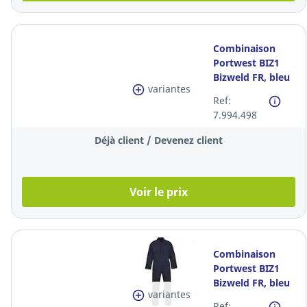
Combinaison
Portwest BIZ1
Bizweld FR, bleu
variantes
marine, taille
Ref:
3XL, la pièce
7.994.498
Déjà client / Devenez client
Voir le prix
Combinaison
Portwest BIZ1
Bizweld FR, bleu
variantes
marine, taille S,
Ref: