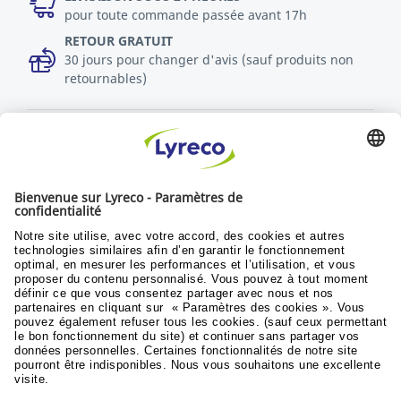
pour toute commande passée avant 17h
RETOUR GRATUIT
30 jours pour changer d'avis (sauf produits non
retournables)
Découvrez toutes les vidéos
Politique RSE
Durabilité
Objectifs du développement
© Lyreco 2024
Conditions generales de vente
|
Conditions
generales d'utilisation
|
Conditions de retours
et service après vente
|
Politique de donnees
personnelles
|
Accessibilité numérique
|
|
|