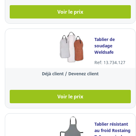
Voir le prix
Tablier de
soudage
Weldsafe
superchroom en
Ref: 13.734.127
cuir fleur, taille
90 x 70 cm
Déjà client / Devenez client
Voir le prix
Tablier résistant
au froid Rostaing