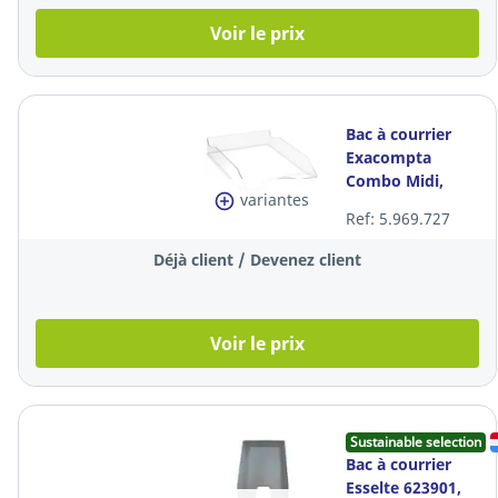
Voir le prix
Bac à courrier
Exacompta
Combo Midi,
variantes
A4+, transparent
Ref: 5.969.727
gloss
Déjà client / Devenez client
Voir le prix
Sustainable selection
Bac à courrier
Esselte 623901,