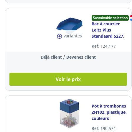
Sustainable selection
Bac à courrier
Leitz Plus
variantes
Standaard 5227,
A4, bleu
Ref: 124.177
Déjà client / Devenez client
Voir le prix
Pot à trombones
ZH102, plastique,
couleurs
assorties, la
Ref: 190.574
pièce