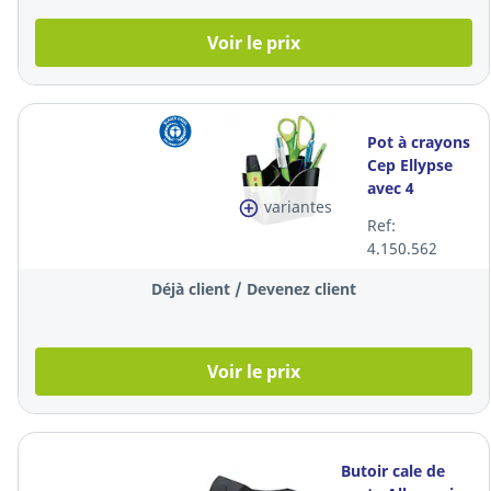
Voir le prix
Pot à crayons
Cep Ellypse
avec 4
variantes
compartiments,
Ref:
noir
4.150.562
Déjà client / Devenez client
Voir le prix
Butoir cale de