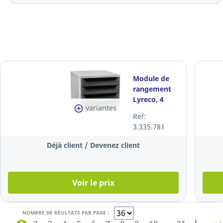
Module de
rangement
Lyreco, 4
variantes
tiroirs, blanc
Ref:
et noir
3.335.781
Déjà client / Devenez client
Voir le prix
NOMBRE DE RÉULTATS PAR PAGE :