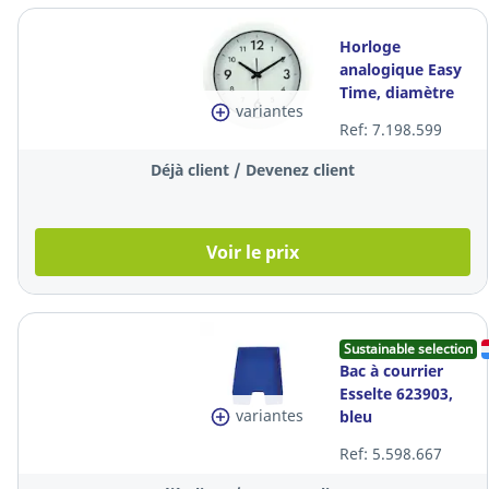
Horloge
analogique Easy
Time, diamètre
variantes
30 cm, blanche
Ref: 7.198.599
Déjà client / Devenez client
Voir le prix
Sustainable selection
Bac à courrier
Esselte 623903,
variantes
bleu
Ref: 5.598.667