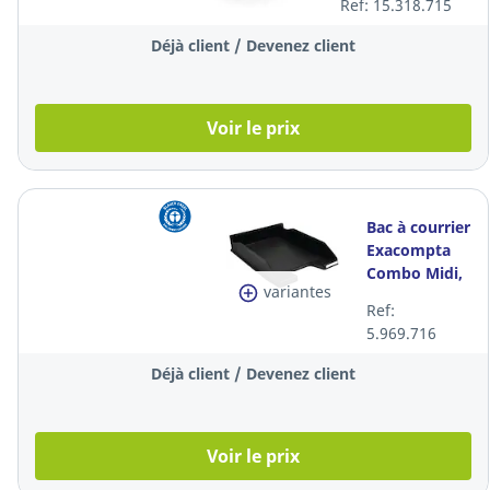
Ref: 15.318.715
accoudoirs 4D,
noir
Déjà client / Devenez client
Voir le prix
Bac à courrier
Exacompta
Combo Midi,
variantes
A4+, avec
Ref:
porte-
5.969.716
étiquette,
noir
Déjà client / Devenez client
Voir le prix