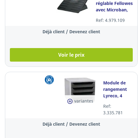
réglable Fellowes
avec Microban,
noir
Ref: 4.979.109
Déjà client / Devenez client
Voir le prix
Module de
rangement
Lyreco, 4
variantes
tiroirs, blanc
Ref:
et noir
3.335.781
Déjà client / Devenez client