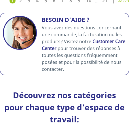
1
2
3
4
5
6
7
8
9
10
...
21
<< PRÉ
BESOIN D'AIDE ?
Vous avez des questions concernant
une commande, la facturation ou les
produits? Visitez notre
Customer Care
Center
pour trouver des réponses à
toutes les questions fréquemment
posées et pour la possibilité de nous
contacter.
Découvrez nos catégories
pour chaque type d’espace de
travail: