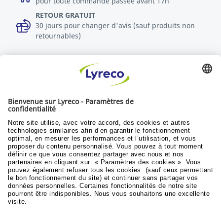
pour toute commande passée avant 17h
RETOUR GRATUIT
30 jours pour changer d'avis (sauf produits non
retournables)
Découvrez toutes les vidéos
Politique RSE
Durabilité
Objectifs du développement
© Lyreco 2024
Conditions generales de vente
|
Conditions
generales d'utilisation
|
Conditions de retours
et service après vente
|
Politique de donnees
personnelles
|
Accessibilité numérique
|
|
|