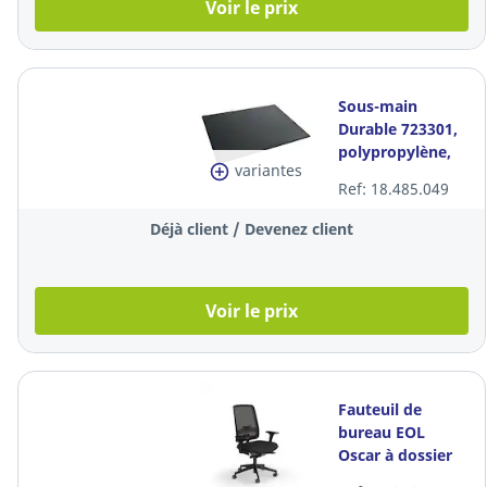
Voir le prix
Sous-main
Durable 723301,
polypropylène,
variantes
65 x 50 cm, noir
Ref: 18.485.049
Déjà client / Devenez client
Voir le prix
Fauteuil de
bureau EOL
Oscar à dossier
en résille,