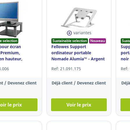
variantes
e selection
Sustainable selection
Nouveau
Sust
pour écran
Fellowes Support
Supp
 Premium,
ordinateur portable
port
en hauteur,
Nomade Alumia™ - Argent
noir
âbles, gris
8.006
Ref: 21.091.175
Ref:
nt / Devenez client
Déjà client / Devenez client
Déjà
oir le prix
Voir le prix