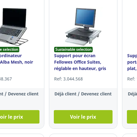
e selection
Sustainable selection
ordinateur
Support pour écran
Supp
 Alba Mesh, noir
Fellowes Office Suites,
port
réglable en hauteur, gris
plat,
38.367
Ref: 3.044.568
Ref:
nt / Devenez client
Déjà client / Devenez client
Déjà
oir le prix
Voir le prix