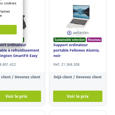
variantes
ainable selection
Sustainable selection
Nouveau
ort ordinateur
Support ordinateur
able à refroidissement
portable Fellowes Alumia,
ington SmartFit Easy
noir
r
 8.801.422
Ref: 21.368.308
 client / Devenez client
Déjà client / Devenez client
Voir le prix
Voir le prix