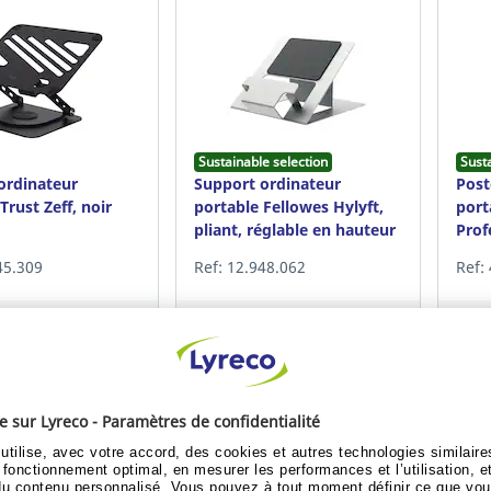
Sustainable selection
Sust
ordinateur
Support ordinateur
Post
Trust Zeff, noir
portable Fellowes Hylyft,
port
pliant, réglable en hauteur
Prof
USB
45.309
Ref: 12.948.062
Ref:
nt / Devenez client
Déjà client / Devenez client
Déjà
oir le prix
Voir le prix