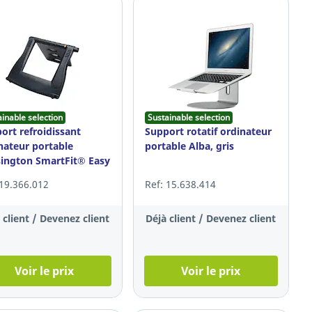
ainable selection
Sustainable selection
ort refroidissant
Support rotatif ordinateur
nateur portable
portable Alba, gris
ington SmartFit® Easy
r™ EQ
 19.366.012
Ref: 15.638.414
 client / Devenez client
Déjà client / Devenez client
Voir le prix
Voir le prix