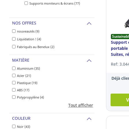
Supports moniteurs & écrans (77)
NOS OFFRES
nouveautés (9)
Sustainabl
Liquidation ! (4)
Support 
Fabriqués au Benelux (2)
portable 
Suites, r
MATIÈRE
Ref: 3.04
Aluminium (35)
Acier (21)
Déjà clie
Plastique (19)
ABS (17)
Polypropylène (4)
V
Tout afficher
COULEUR
Noir (43)