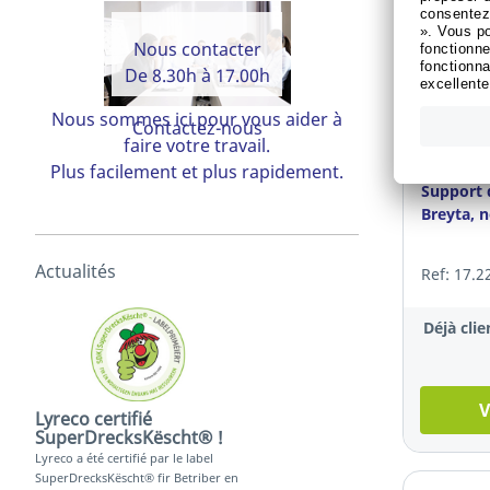
Nous contacter
De 8.30h à 17.00h
Nous sommes ici pour vous aider à
Contactez-nous
faire votre travail.
Sustainabl
Plus facilement et plus rapidement.
Support 
Breyta, n
Actualités
Ref: 17.2
Déjà clie
V
Lyreco certifié
SuperDrecksKëscht® !
Lyreco a été certifié par le label
SuperDrecksKëscht® fir Betriber en