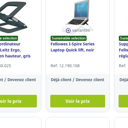
variantes
e selection
Sustainable selection
Sust
ordinateur
Fellowes I-Spire Series
Supp
Leitz Ergo,
Laptop Quick lift, noir
Fell
en hauteur, gris
régl
40.025
Ref: 12.190.108
Ref:
nt / Devenez client
Déjà client / Devenez client
Déjà
oir le prix
Voir le prix