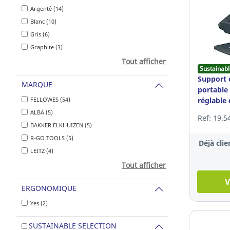
Argenté (14)
Blanc (10)
Gris (6)
Graphite (3)
Tout afficher
Sustainabl
Support 
MARQUE
portable 
FELLOWES (54)
réglable 
ALBA (5)
Ref: 19.5
BAKKER ELKHUIZEN (5)
R-GO TOOLS (5)
Déjà clie
LEITZ (4)
Tout afficher
V
ERGONOMIQUE
Yes (2)
SUSTAINABLE SELECTION