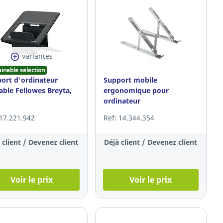
variantes
ainable selection
ort d'ordinateur
Support mobile
able Fellowes Breyta,
ergonomique pour
ordinateur
portable/tablette Targus,
 17.221.942
Ref: 14.344.354
argenté
 client / Devenez client
Déjà client / Devenez client
Voir le prix
Voir le prix