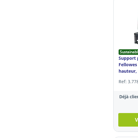
Sustainabl
Support 
Fellowes 
hauteur,
gris
Ref: 3.77
Déjà clie
V