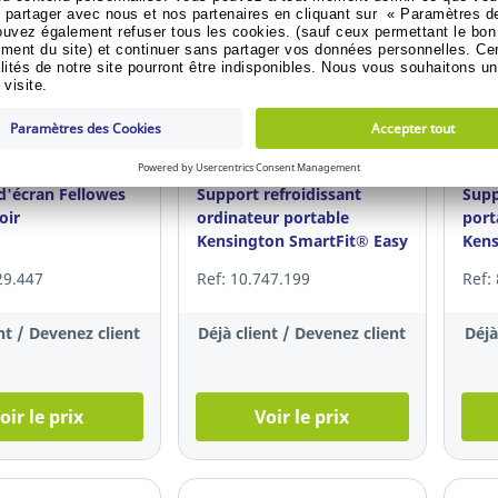
variantes
e selection
Sustainable selection
Sust
d'écran Fellowes
Support refroidissant
Supp
oir
ordinateur portable
port
Kensington SmartFit® Easy
Kens
Riser™, noir
Rise
29.447
Ref: 10.747.199
Ref:
nt / Devenez client
Déjà client / Devenez client
Déjà
oir le prix
Voir le prix