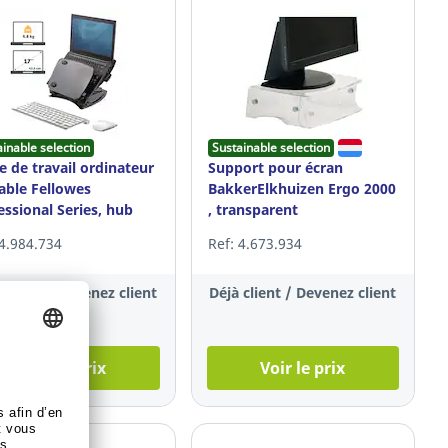
ainable selection
Sustainable selection
e de travail ordinateur
Support pour écran
able Fellowes
BakkerElkhuizen Ergo 2000
essional Series, hub
, transparent
x4
 4.984.734
Ref: 4.673.934
 client / Devenez client
Déjà client / Devenez client
Voir le prix
Voir le prix