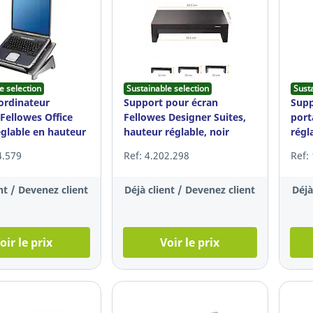
e selection
Sustainable selection
Sust
ordinateur
Support pour écran
Supp
Fellowes Office
Fellowes Designer Suites,
port
églable en hauteur
hauteur réglable, noir
régl
4.579
Ref: 4.202.298
Ref:
nt / Devenez client
Déjà client / Devenez client
Déjà
oir le prix
Voir le prix