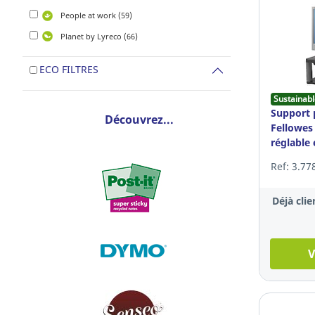
People at work (59)
Planet by Lyreco (66)
ECO FILTRES
Sustainabl
Support 
Découvrez...
Fellowes
réglable 
gestion c
Ref: 3.77
Déjà clie
V