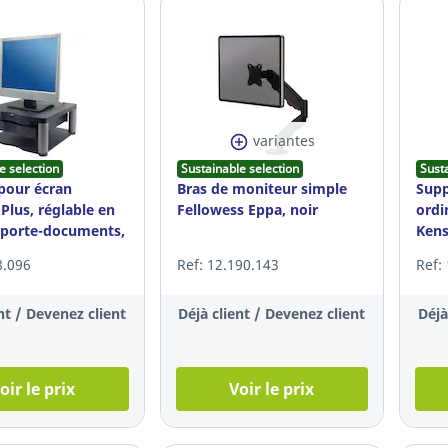
variantes
e selection
Sustainable selection
Sust
pour écran
Bras de moniteur simple
Supp
Plus, réglable en
Fellowess Eppa, noir
ordi
 porte-documents,
Kens
Rise
8.096
Ref: 12.190.143
Ref:
nt / Devenez client
Déjà client / Devenez client
Déjà
oir le prix
Voir le prix