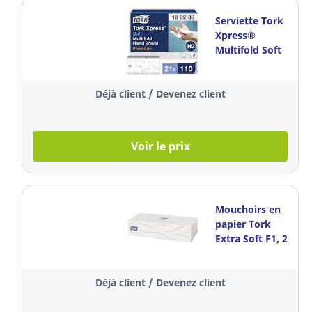
Serviette Tork
Xpress®
Multifold Soft
H2, 2
épaisseurs, 21
Déjà client / Devenez client
x 110
serviettes
Voir le prix
Mouchoirs en
papier Tork
Extra Soft F1, 2
épaisseurs, la
boîte de 100
Déjà client / Devenez client
mouchoirs