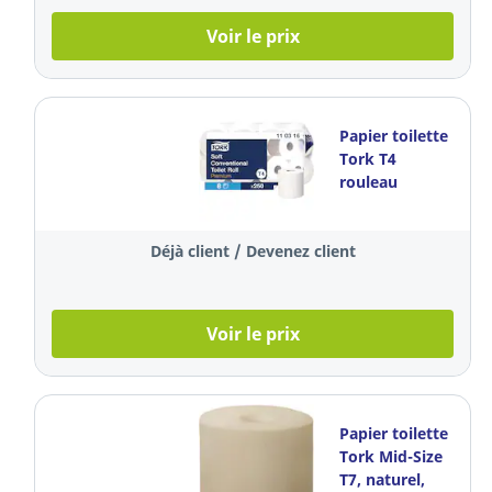
Voir le prix
Papier toilette
Tork T4
rouleau
traditionnel, 3
plis, blanc, 8 x
Déjà client / Devenez client
250 feuilles
Voir le prix
Papier toilette
Tork Mid-Size
T7, naturel,