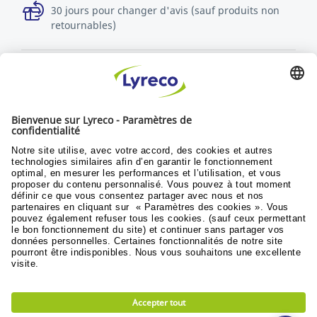
30 jours pour changer d'avis (sauf produits non
retournables)
Découvrez toutes les vidéos
Politique RSE
Durabilité
Objectifs du développement
© Lyreco 2024
Conditions generales de vente
|
Conditions
generales d'utilisation
|
Conditions de retours
et service après vente
|
Politique de donnees
personnelles
|
Accessibilité numérique
|
|
|
Privacy Settings
|
Plan du site