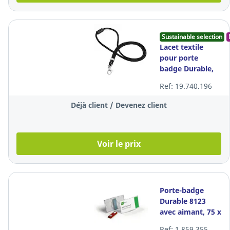
Sustainable selection
Lacet textile
pour porte
badge Durable,
46 cm, noir,
Ref: 19.740.196
paquet de 10
Déjà client / Devenez client
Voir le prix
Porte-badge
Durable 8123
avec aimant, 75 x
40 mm, les 25
Ref: 1.859.355