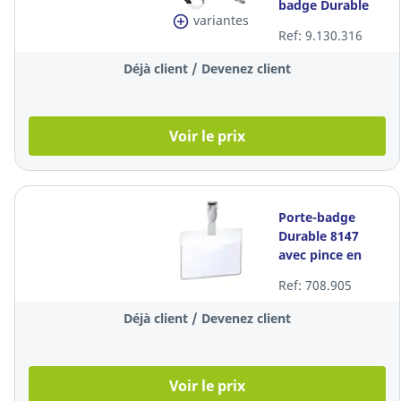
badge Durable
variantes
812701, noire, le
Ref: 9.130.316
paquet de 10
Déjà client / Devenez client
Voir le prix
Porte-badge
Durable 8147
avec pince en
plastique, 90 x 60
Ref: 708.905
mm, les 25
pièces
Déjà client / Devenez client
Voir le prix