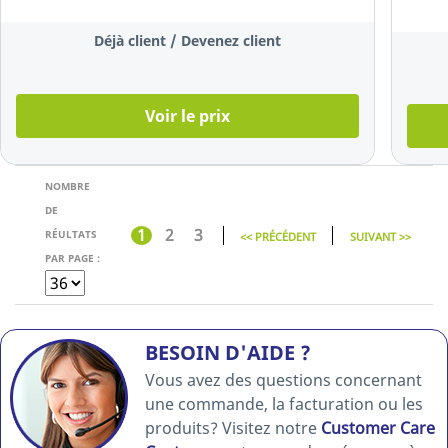
transparente,
les 100
Déjà client / Devenez client
chemises
Voir le prix
NOMBRE
DE
1
2
3
RÉULTATS
<< PRÉCÉDENT
SUIVANT >>
PAR PAGE :
BESOIN D'AIDE ?
Vous avez des questions concernant
une commande, la facturation ou les
produits? Visitez notre
Customer Care