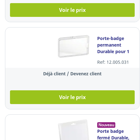
Voir le prix
Porte-badge
permanent
Durable pour 1
carte, 54 x 87
Ref: 12.005.031
mm, les 10
pièces
Déjà client / Devenez client
Voir le prix
Nouveau
Porte badge
fermé Durable,