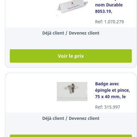
nom Durable
8053.19,
plastique dur,
Ref: 1.070.279
297 x 105 mm, la
pièce
Déjà client / Devenez client
Voir le prix
Badge avec
épingle et pince,
75 x 40 mm, le
paquet 50
Ref: 315.997
badges
Déjà client / Devenez client