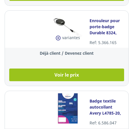
Enrouleur pour
porte-badge
Durable 8324,
variantes
ovale, noir, les 10
Ref: 5.366.165
pièces
Déjà client / Devenez client
Voir le prix
Badge textile
autocollant
Avery L4785-20,
50 x 80 mm, les
Ref: 6.586.047
200 badges