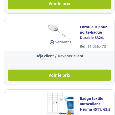
Voir le prix
Enrouleur pour
porte-badge
Durable 8324,
variantes
ovale, blanc, les
Ref: 11.056.473
10 pièces
Déjà client / Devenez client
Voir le prix
Badge textile
autocollant
Herma 4511, 63,5
x 29,6 mm,