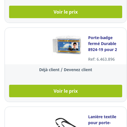
Voir le prix
Porte-badge
fermé Durable
8924-19 pour 2
badges, le
Ref: 6.463.896
paquet de 10
Déjà client / Devenez client
Voir le prix
Lanière textile
pour porte-