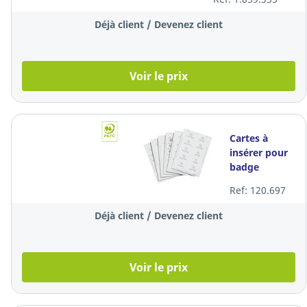
pièces
Déjà client / Devenez client
Voir le prix
Cartes à
insérer pour
badge
Durable 1455,
Ref: 120.697
54 x 90 mm,
10/feuille,
Déjà client / Devenez client
boîte de 200
Voir le prix