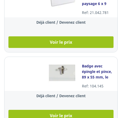
paysage 6 x 9
cm,
Ref: 21.042.781
transaparent,
paquet de 20
Déjà client / Devenez client
Voir le prix
Badge avec
épingle et pince,
89 x 55 mm, le
paquet de 50
Ref: 104.145
badges
Déjà client / Devenez client
Voir le prix