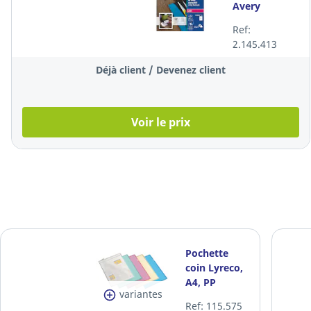
Avery
C32016, 85 x
Ref:
54 mm, 220
2.145.413
g, satin, la
boîte de 250
Déjà client / Devenez client
Voir le prix
Pochette
coin Lyreco,
A4, PP
variantes
11/100e,
Ref: 115.575