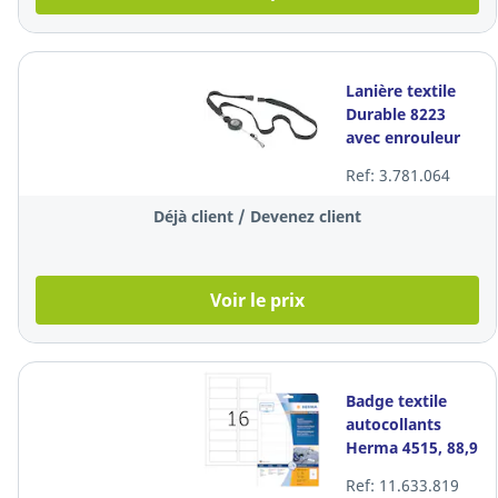
Lanière textile
Durable 8223
avec enrouleur
pour porte-
Ref: 3.781.064
badges, noire,
les 10
Déjà client / Devenez client
Voir le prix
Badge textile
autocollants
Herma 4515, 88,9
x 33,8 mm,
Ref: 11.633.819
blanc, les 320