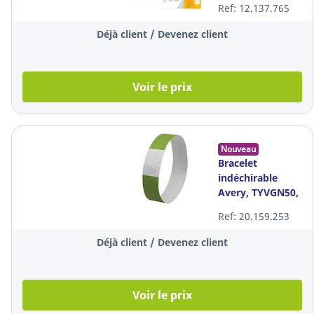
Ref: 12.137.765
blanc, les 20
feuilles
Déjà client / Devenez client
Voir le prix
Nouveau
Bracelet
indéchirable
Avery, TYVGN50,
papier, vert,
Ref: 20.159.253
256x19mm, boîte
de 500
Déjà client / Devenez client
Voir le prix