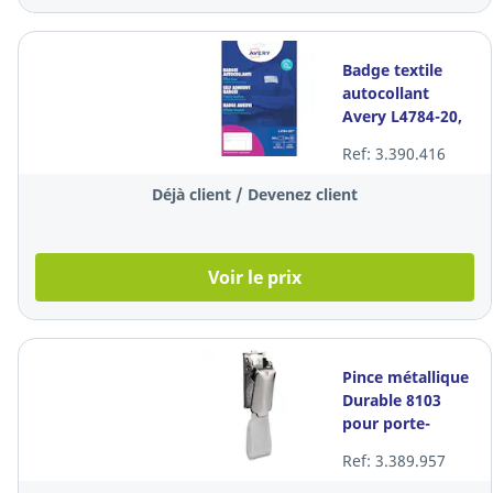
Badge textile
autocollant
Avery L4784-20,
63,5 x 29,6 mm,
Ref: 3.390.416
les 540 badges
Déjà client / Devenez client
Voir le prix
Pince métallique
Durable 8103
pour porte-
badge, le paquet
Ref: 3.389.957
de 25 pinces