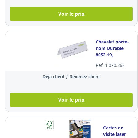
Voir le prix
Chevalet porte-
nom Durable
8052.19,
plastique dur,
Ref: 1.070.268
210 x 61 mm, la
pièce
Déjà client / Devenez client
Voir le prix
Cartes de
visite laser