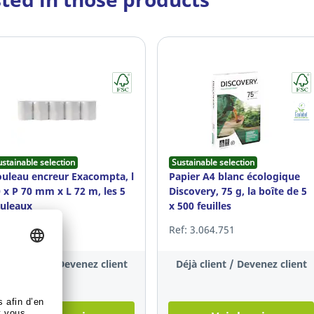
ustainable selection
Sustainable selection
uleau encreur Exacompta, l
Papier A4 blanc écologique
 x P 70 mm x L 72 m, les 5
Discovery, 75 g, la boîte de 5
ouleaux
x 500 feuilles
f: 17.807.456
Ref: 3.064.751
Déjà client / Devenez client
Déjà client / Devenez client