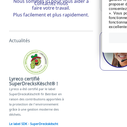
Nous sommes ici pour vous aider à
Vo
Contactez-nous
faire votre travail.
Plus facilement et plus rapidement.
NOMBRE D
Actualités
Lyreco certifié
SuperDrecksKëscht® !
Lyreco a été certifié par le label
SuperDrecksKëscht® fir Betriber en
raison des contributions apportées à
la protection de l'environnement
grâce à une gestion moderne des
déchets.
Le label SDK - SuperDreckskëscht