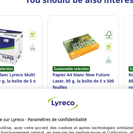
election
Sustainable selection
S
lanc Lyreco Multi
Papier A4 blanc New Future
Ro
 g, la boîte de 5 x
Laser, 80 g, la boîte de 5 x 500
80
feuilles
r
6
Ref: 978.714
Re
t / Devenez client
Déjà client / Devenez client