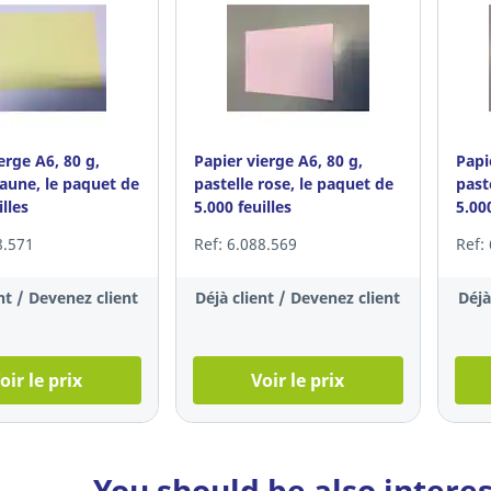
erge A6, 80 g,
Papier vierge A6, 80 g,
Papi
jaune, le paquet de
pastelle rose, le paquet de
past
illes
5.000 feuilles
5.000
8.571
Ref: 6.088.569
Ref:
nt / Devenez client
Déjà client / Devenez client
Déjà
oir le prix
Voir le prix
You should be also intere