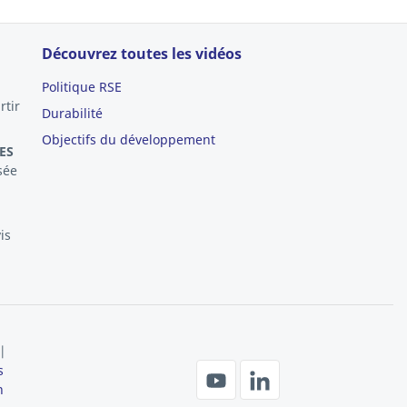
Découvrez toutes les vidéos
Politique RSE
rtir
Durabilité
Objectifs du développement
ES
sée
is
|
s
n