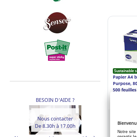
Sustainable s
Papier A4 b
Purpose, 80
500 feuilles
BESOIN D'AIDE ?
Ref: 157.79
Déjà clien
Nous contacter
De 8.30h à 17.00h