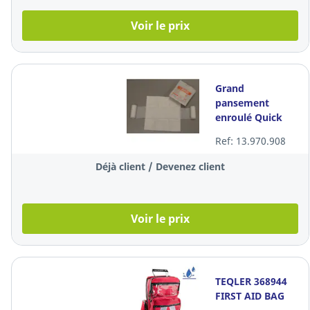
Voir le prix
Grand
pansement
enroulé Quick
Q0461, 10 x 12
Ref: 13.970.908
cm, la boîte de
20 pièces
Déjà client / Devenez client
Voir le prix
TEQLER 368944
FIRST AID BAG