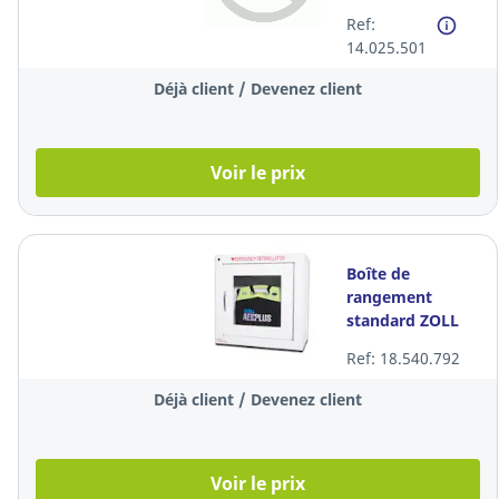
désinfection, 110
Ref:
ml, la pièce
14.025.501
Déjà client / Devenez client
Voir le prix
Boîte de
rangement
standard ZOLL
AED 3 pour
Ref: 18.540.792
montage mural
Déjà client / Devenez client
Voir le prix