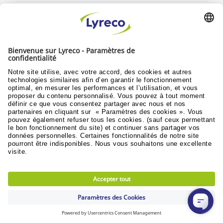
Découvrez toutes les vidéos
Politique RSE
Durabilité
Objectifs du développement
© Lyreco 2024
Conditions generales de vente
|
Conditions
generales d'utilisation
|
Conditions de retours
et service après vente
|
Politique de donnees
personnelles
|
Accessibilité numérique
|
|
|
Privacy Settings
|
Plan du site