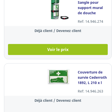
Sangle pour
support mural
de douche
oculaire
Ref: 14.946.274
Cederroth 7205,
par 10 pièces
Déjà client / Devenez client
Voir le prix
Couverture de
survie Cederroth
1892, L 210 x l
160 cm, par 10
Ref: 14.946.263
pièces
Déjà client / Devenez client