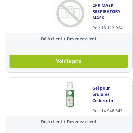
CPR MASK
RESPIRATORY
MASK
Ref: 18.112.964
Déjà client / Devenez client
Voir le prix
Gel pour
brûlures
Cederroth
51011005, 100
Ref: 14.946.343
ml, par 8 pièces
Déjà client / Devenez client