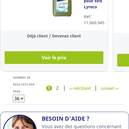
pour sols
Lyreco
Pro pour
Ref:
usage
11.060.945
périodique,
5 l
Déjà client / Devenez client
Voir le prix
NOMBRE DE
RÉULTATS PAR
1
2
<< PRÉCÉDENT
SUIVANT >>
PAGE :
BESOIN D'AIDE ?
Vous avez des questions concernant