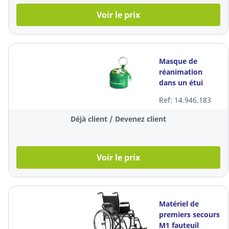
Voir le prix
Masque de
réanimation
dans un étui
porte-clés
Ref: 14.946.183
Cederroth 1925,
à l'unité
Déjà client / Devenez client
Voir le prix
Matériel de
premiers secours
M1 fauteuil