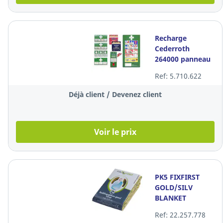
Recharge
Cederroth
264000 panneau
premiers
Ref: 5.710.622
secours, la pièce
Déjà client / Devenez client
Voir le prix
PK5 FIXFIRST
GOLD/SILV
BLANKET
160X210CM
Ref: 22.257.778