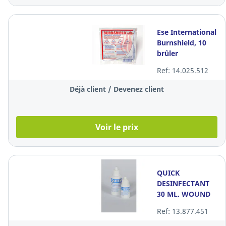
Ese International
Burnshield, 10
brûler
compresse, la
Ref: 14.025.512
pièce
Déjà client / Devenez client
Voir le prix
QUICK
DESINFECTANT
30 ML. WOUND
CLEANER
Ref: 13.877.451