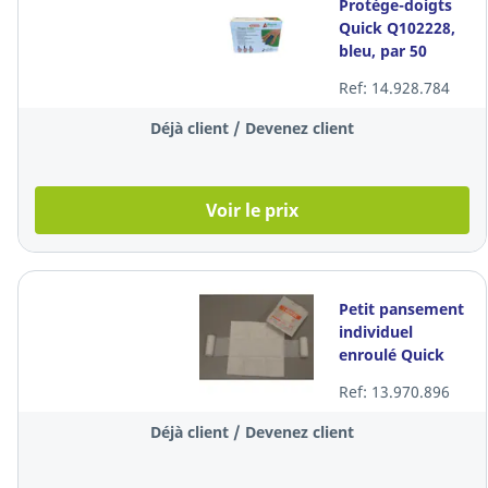
Protège-doigts
Quick Q102228,
bleu, par 50
pièces
Ref: 14.928.784
Déjà client / Devenez client
Voir le prix
Petit pansement
individuel
enroulé Quick
Q0438, 6 x 8 cm,
Ref: 13.970.896
la boîte de 20
pièces
Déjà client / Devenez client