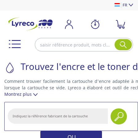
FR
Trouvez l'encre et le toner 
Comment trouver facilement la cartouche d'encre adaptée à 
lorsque la cartouche se vide. Lyreco a élaboré cet outil de r
exactement à votre imprimante, qu'elle soit laser ou jet d'enc
Montrez plus
cartouche d'encre en un rien de temps !
OU