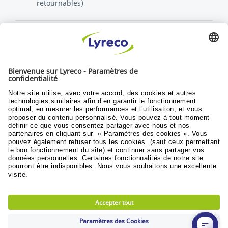
retournables)
Découvrez toutes les vidéos
Politique RSE
Durabilité
Objectifs du développement
© Lyreco 2024
Conditions generales de vente
|
Conditions
generales d'utilisation
|
Conditions de retours
et service après vente
|
Politique de donnees
personnelles
|
Accessibilité numérique
|
|
|
Privacy Settings
|
Plan du site