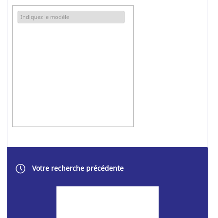
KONICA MINOLTA
KYOCERA MITA
LANIER
LEXMARK
NASHUATEC
OKI
OLIVETTI
PANASONIC
PHILIPS
PITNEY BOWES
Votre recherche précédente
RICOH
SAMSUNG
SHARP